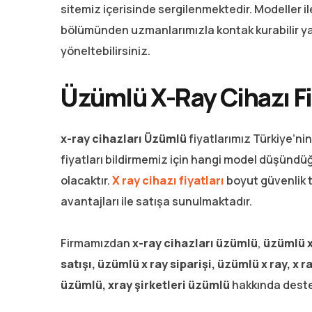
sitemiz içerisinde sergilenmektedir. Modeller ile 
bölümünden uzmanlarımızla kontak kurabilir y
yöneltebilirsiniz.
Üzümlü X-Ray Cihazı Fi
x-ray cihazları Üzümlü
fiyatlarımız Türkiye’nin
fiyatları bildirmemiz için hangi model düşündüğ
olacaktır.
X ray cihazı fiyatları
boyut güvenlik t
avantajları ile satışa sunulmaktadır.
Firmamızdan
x-ray cihazları üzümlü
,
üzümlü
x
satışı, üzümlü x ray siparişi, üzümlü x ray, x r
üzümlü, xray şirketleri üzümlü
hakkında destek 