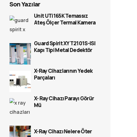
Son Yazılar
Unit UTi165K Temassız
Ateş Ölçer Termal Kamera
Guard Spirit XYT2101S-ISI
Kapı Tipi Metal Dedektör
X-Ray Cihazlarının Yedek
Parçaları
X- Ray Cihazı Parayı Görür
Mü
X-Ray Cihazı Nelere Öter