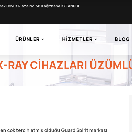
kak Boyut Plaza No:58 Kağıthane İSTANBUL
ÜRÜNLER
HIZMETLER
BLOG
X-RAY CIHAZLARI ÜZÜML
n en çok tercih etmiş olduğu Guard Spirit markası