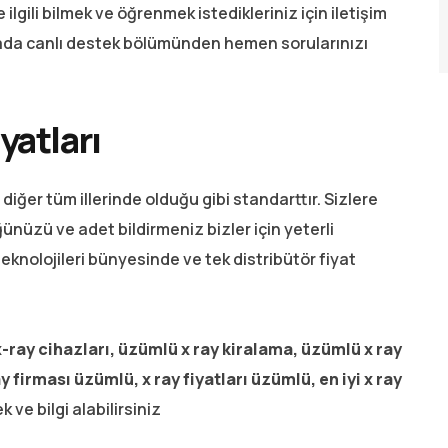
ilgili bilmek ve öğrenmek istedikleriniz için iletişim
ada canlı destek bölümünden hemen sorularınızı
yatları
 diğer tüm illerinde olduğu gibi standarttır. Sizlere
ünüzü ve adet bildirmeniz bizler için yeterli
eknolojileri bünyesinde ve tek distribütör fiyat
-ray cihazları, üzümlü x ray kiralama, üzümlü x ray
ay firması üzümlü, x ray fiyatları üzümlü, en iyi x ray
ve bilgi alabilirsiniz