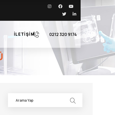
İLETIŞIM
0212 320 9174
Ü