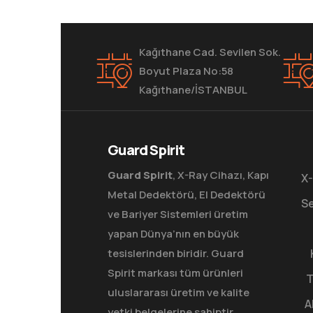
Kağıthane Cad. Sevilen Sok.
Boyut Plaza No:58
Kağıthane/İSTANBUL
Guard Spirit
Guard Spirit
, X-Ray Cihazı, Kapı
X-
Metal Dedektörü, El Dedektörü
Se
ve Bariyer Sistemleri üretim
yapan Dünya’nın en büyük
tesislerinden biridir. Guard
Spirit markası tüm ürünleri
T
uluslararası üretim ve kalite
A
yetki belgelerine sahiptir.