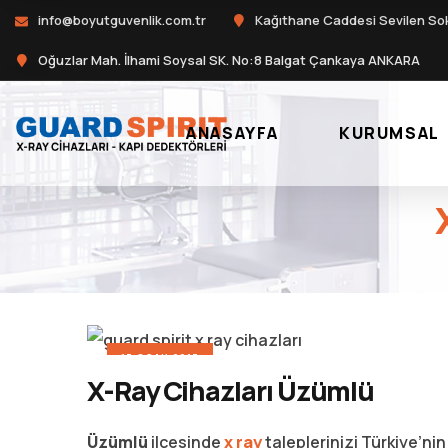
info@boyutguvenlik.com.tr
Kağıthane Caddesi Sevilen So
Oğuzlar Mah. İlhami Soysal SK. No:8 Balgat Çankaya ANKARA
ANASAYFA
KURUMSAL
13 OCAK 2017
X-Ray Cihazları Üzümlü
Üzümlü
ilçesinde
x ray
taleplerinizi Türkiye’ni