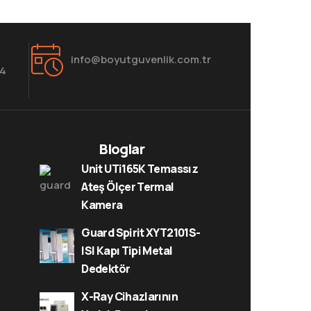
info@boyutguvenlik.com.tr
84
Bloglar
Unit UTi165K Temassız
Ateş Ölçer Termal
Kamera
Guard Spirit XYT2101S-
ISI Kapı Tipi Metal
Dedektör
X-Ray Cihazlarının