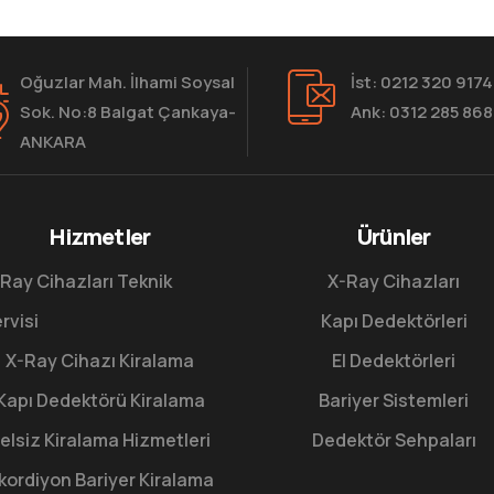
Oğuzlar Mah. İlhami Soysal
İst: 0212 320 9174
Sok. No:8 Balgat Çankaya-
Ank: 0312 285 86
ANKARA
Hizmetler
Ürünler
Ray Cihazları Teknik
X-Ray Cihazları
rvisi
Kapı Dedektörleri
X-Ray Cihazı Kiralama
El Dedektörleri
Kapı Dedektörü Kiralama
Bariyer Sistemleri
elsiz Kiralama Hizmetleri
Dedektör Sehpaları
kordiyon Bariyer Kiralama