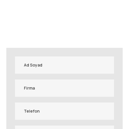
İSTANBUL MERKEZ OFISI
0212 320 9174
ANKARA BÖLGE OFISI
0312 285 8684