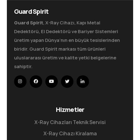
Guard Spirit
Guard Spirit
, X-Ray Cihazı, Kapı Metal
Dedektörü, El Dedektörü ve Bariyer Sistemleri
üretim yapan Dünya’nın en büyük tesislerinden
biridir. Guard Spirit markası tüm ürünleri
uluslararası üretim ve kalite yetki belgelerine
sahiptir.
Hizmetler
X-Ray Cihazları Teknik Servisi
X-Ray Cihazı Kiralama