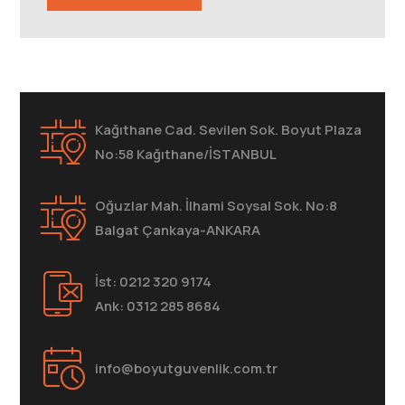
Kağıthane Cad. Sevilen Sok. Boyut Plaza
No:58 Kağıthane/İSTANBUL
Oğuzlar Mah. İlhami Soysal Sok. No:8
Balgat Çankaya-ANKARA
İst: 0212 320 9174
Ank: 0312 285 8684
info@boyutguvenlik.com.tr