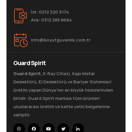
İst: 0212 320 9174
Ank: 0312 285 8684
info@boyutguvenlik.com.tr
Guard Spirit
Guard Spirit
, X-Ray Cihazı, Kapı Metal
Dedektörü, El Dedektörü ve Bariyer Sistemleri
üretim yapan Dünya’nın en büyük tesislerinden
biridir. Guard Spirit markası tüm ürünleri
uluslararası üretim ve kalite yetki belgelerine
sahiptir.