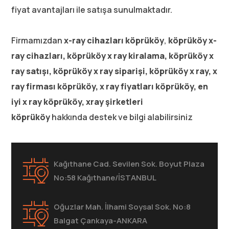
fiyat avantajları ile satışa sunulmaktadır.
Firmamızdan
x-ray cihazları köprüköy
,
köprüköy
x-
ray cihazları, köprüköy x ray kiralama, köprüköy x
ray satışı, köprüköy x ray siparişi, köprüköy x ray, x
ray firması köprüköy, x ray fiyatları köprüköy, en
iyi x ray köprüköy, xray şirketleri
köprüköy
hakkında destek ve bilgi alabilirsiniz
Kağıthane Cad. Sevilen Sok. Boyut Plaza
No:58 Kağıthane/İSTANBUL
Oğuzlar Mah. İlhami Soysal Sok. No:8
Balgat Çankaya-ANKARA