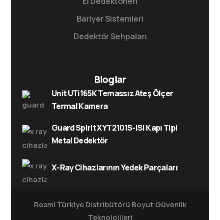
El Dedektörleri
Bariyer Sistemleri
Dedektör Sehpaları
Bloglar
Unit UTi165K Temassız Ateş Ölçer
Termal Kamera
Guard Spirit XYT2101S-ISI Kapı Tipi
Metal Dedektör
X-Ray Cihazlarının Yedek Parçaları
Resmi Türkiye Distribütörü
Boyut Güvenlik
Teknolojileri