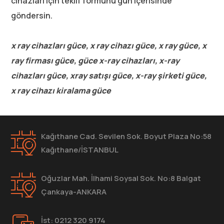
cihazları için teklif formunu gün içerisinde
göndersin.
x ray cihazları güce, x ray cihazı güce, x ray güce, x
ray firması güce, güce x-ray cihazları, x-ray
cihazları güce, xray satışı güce, x-ray şirketi güce,
x ray cihazı kiralama güce
Kağıthane Cad. Sevilen Sok. Boyut Plaza No:58
Kağıthane/İSTANBUL
Oğuzlar Mah. İlhami Soysal Sok. No:8 Balgat
Çankaya-ANKARA
İst: 0212 320 9174