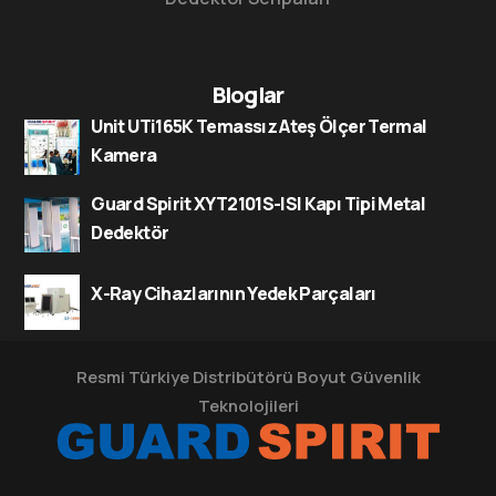
Bloglar
Unit UTi165K Temassız Ateş Ölçer Termal
Kamera
Guard Spirit XYT2101S-ISI Kapı Tipi Metal
Dedektör
X-Ray Cihazlarının Yedek Parçaları
Resmi Türkiye Distribütörü
Boyut Güvenlik
Teknolojileri