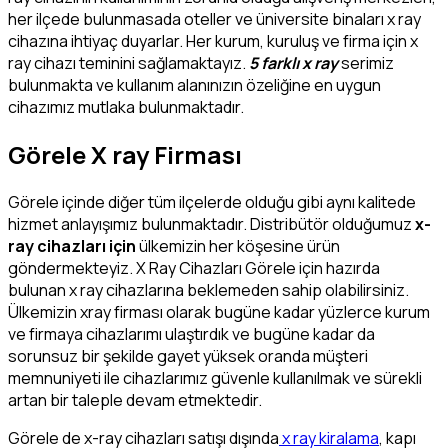
her ilçede bulunmasada oteller ve üniversite binaları x ray
cihazına ihtiyaç duyarlar. Her kurum, kuruluş ve firma için x
ray cihazı teminini sağlamaktayız.
5 farklı x ray
serimiz
bulunmakta ve kullanım alanınızın özeliğine en uygun
cihazımız mutlaka bulunmaktadır.
Görele X ray Firması
Görele içinde diğer tüm ilçelerde olduğu gibi aynı kalitede
hizmet anlayışımız bulunmaktadır. Distribütör olduğumuz
x-
ray cihazları için
ülkemizin her köşesine ürün
göndermekteyiz. X Ray Cihazları Görele için hazırda
bulunan x ray cihazlarına beklemeden sahip olabilirsiniz.
Ülkemizin xray firması olarak bugüne kadar yüzlerce kurum
ve firmaya cihazlarımı ulaştırdık ve bugüne kadar da
sorunsuz bir şekilde gayet yüksek oranda müşteri
memnuniyeti ile cihazlarımız güvenle kullanılmak ve sürekli
artan bir taleple devam etmektedir.
Görele de x-ray cihazları satışı dışında
x ray kiralama
, kapı