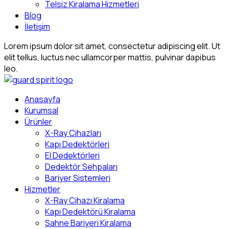
Telsiz Kiralama Hizmetleri
Blog
İletişim
Lorem ipsum dolor sit amet, consectetur adipiscing elit. Ut
elit tellus, luctus nec ullamcorper mattis, pulvinar dapibus
leo.
Anasayfa
Kurumsal
Ürünler
X-Ray Cihazları
Kapı Dedektörleri
El Dedektörleri
Dedektör Sehpaları
Bariyer Sistemleri
Hizmetler
X-Ray Cihazı Kiralama
Kapı Dedektörü Kiralama
Sahne Bariyeri Kiralama