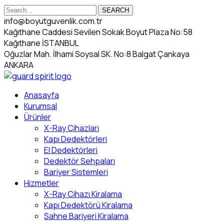
SEARCH
info@boyutguvenlik.com.tr
Kağıthane Caddesi Sevilen Sokak Boyut Plaza No:58
Kağıthane İSTANBUL
Oğuzlar Mah. İlhami Soysal SK. No:8 Balgat Çankaya
ANKARA
Anasayfa
Kurumsal
Ürünler
X-Ray Cihazları
Kapı Dedektörleri
El Dedektörleri
Dedektör Sehpaları
Bariyer Sistemleri
Hizmetler
X-Ray Cihazı Kiralama
Kapı Dedektörü Kiralama
Sahne Bariyeri Kiralama