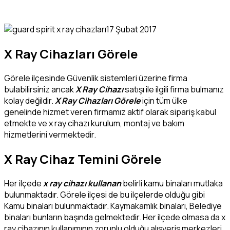
17 Şubat 2017
X Ray Cihazları Görele
Görele ilçesinde Güvenlik sistemleri üzerine firma
bulabilirsiniz ancak
X Ray Cihazı
satışı ile ilgili firma bulmanız
kolay değildir.
X Ray Cihazları Görele
için tüm ülke
genelinde hizmet veren firmamız aktif olarak sipariş kabul
etmekte ve x ray cihazı kurulum, montaj ve bakım
hizmetlerini vermektedir.
X Ray Cihaz Temini Görele
Her ilçede
x ray cihazı kullanan
belirli kamu binaları mutlaka
bulunmaktadır. Görele ilçesi de bu ilçelerde olduğu gibi
Kamu binaları bulunmaktadır. Kaymakamlık binaları, Belediye
binaları bunların başında gelmektedir. Her ilçede olmasa da x
ray cihazının kullanımının zorunlu olduğu alışveriş merkezleri,