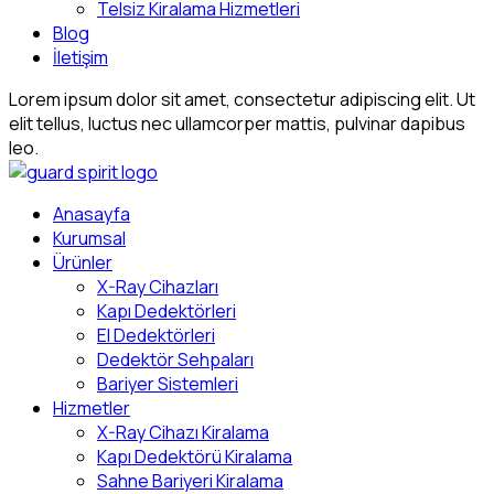
Telsiz Kiralama Hizmetleri
Blog
İletişim
Lorem ipsum dolor sit amet, consectetur adipiscing elit. Ut
elit tellus, luctus nec ullamcorper mattis, pulvinar dapibus
leo.
Anasayfa
Kurumsal
Ürünler
X-Ray Cihazları
Kapı Dedektörleri
El Dedektörleri
Dedektör Sehpaları
Bariyer Sistemleri
Hizmetler
X-Ray Cihazı Kiralama
Kapı Dedektörü Kiralama
Sahne Bariyeri Kiralama