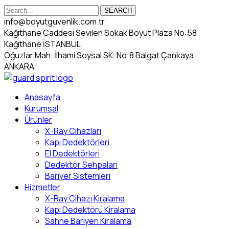
SEARCH
info@boyutguvenlik.com.tr
Kağıthane Caddesi Sevilen Sokak Boyut Plaza No:58
Kağıthane İSTANBUL
Oğuzlar Mah. İlhami Soysal SK. No:8 Balgat Çankaya
ANKARA
Anasayfa
Kurumsal
Ürünler
X-Ray Cihazları
Kapı Dedektörleri
El Dedektörleri
Dedektör Sehpaları
Bariyer Sistemleri
Hizmetler
X-Ray Cihazı Kiralama
Kapı Dedektörü Kiralama
Sahne Bariyeri Kiralama