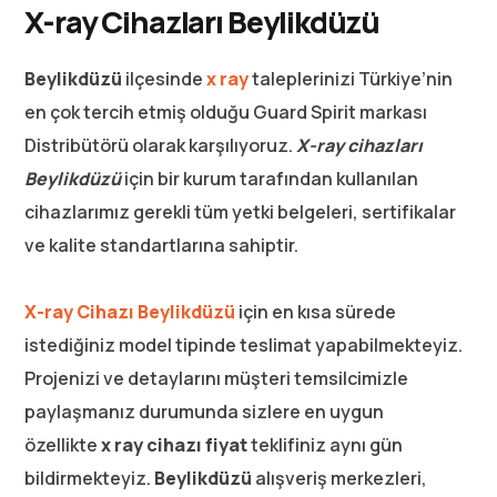
X-ray Cihazları Beylikdüzü
Beylikdüzü
ilçesinde
x ray
taleplerinizi Türkiye’nin
en çok tercih etmiş olduğu Guard Spirit markası
Distribütörü olarak karşılıyoruz.
X-ray cihazları
Beylikdüzü
için bir kurum tarafından kullanılan
cihazlarımız gerekli tüm yetki belgeleri, sertifikalar
ve kalite standartlarına sahiptir.
X-ray Cihazı Beylikdüzü
için en kısa sürede
istediğiniz model tipinde teslimat yapabilmekteyiz.
Projenizi ve detaylarını müşteri temsilcimizle
paylaşmanız durumunda sizlere en uygun
özellikte
x ray cihazı fiyat
teklifiniz aynı gün
bildirmekteyiz.
Beylikdüzü
alışveriş merkezleri,