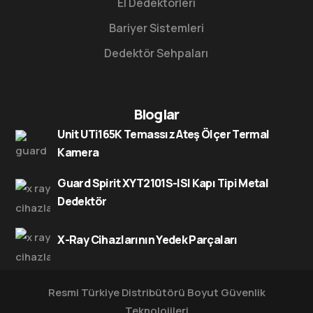
El Dedektörleri
Bariyer Sistemleri
Dedektör Sehpaları
Bloglar
Unit UTi165K Temassız Ateş Ölçer Termal
Kamera
Guard Spirit XYT2101S-ISI Kapı Tipi Metal
Dedektör
X-Ray Cihazlarının Yedek Parçaları
Resmi Türkiye Distribütörü
Boyut Güvenlik
Teknolojileri