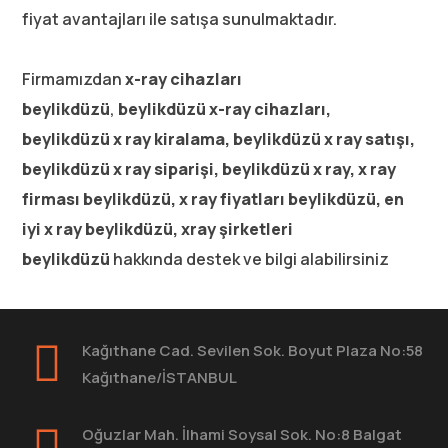
fiyat avantajları ile satışa sunulmaktadır.
Firmamızdan
x-ray cihazları
beylikdüzü
,
beylikdüzü
x-ray cihazları,
beylikdüzü x ray kiralama, beylikdüzü x ray satışı,
beylikdüzü x ray siparişi, beylikdüzü x ray, x ray
firması beylikdüzü, x ray fiyatları beylikdüzü, en
iyi x ray beylikdüzü, xray şirketleri
beylikdüzü
hakkında destek ve bilgi alabilirsiniz
Kağıthane Cad. Sevilen Sok. Boyut Plaza No:58
Kağıthane/İSTANBUL
Oğuzlar Mah. İlhami Soysal Sok. No:8 Balgat