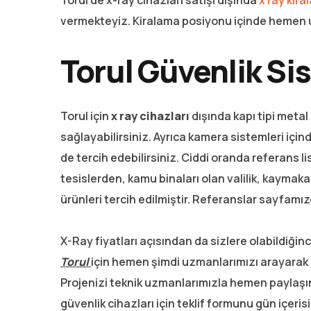
Torul de x-ray cihazları satışı dışında
x ray kira
vermekteyiz. Kiralama posiyonu içinde hemen uzm
Torul Güvenlik Si
Torul için
x ray cihazları
dışında kapı tipi metal
sağlayabilirsiniz. Ayrıca kamera sistemleri için
de tercih edebilirsiniz. Ciddi oranda referans 
tesislerden, kamu binaları olan valilik, kaymaka
ürünleri tercih edilmiştir. Referanslar sayfamızd
X-Ray fiyatları açısından da sizlere olabildiğ
Torul
için hemen şimdi uzmanlarımızı arayarak si
Projenizi teknik uzmanlarımızla hemen paylaşın
güvenlik cihazları için teklif formunu gün içeri