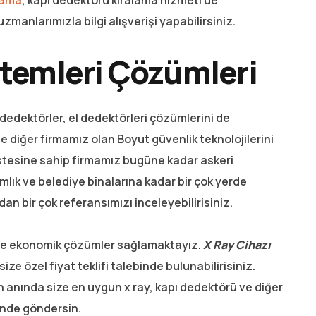
lama
, kapı dedektörü kiralama hizmeti de
anlarımızla bilgi alışverişi yapabilirsiniz.
stemleri Çözümleri
 dedektörler, el dedektörleri çözümlerini de
de diğer firmamız olan Boyut güvenlik teknolojilerini
listesine sahip firmamız bugüne kadar askeri
mlık ve belediye binalarına kadar bir çok yerde
an bir çok referansımızı inceleyebilirisiniz.
ince ekonomik çözümler sağlamaktayız.
X Ray Cihazı
ze özel fiyat teklifi talebinde bulunabilirisiniz.
 anında size en uygun x ray, kapı dedektörü ve diğer
sinde göndersin.