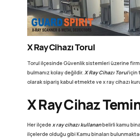
X Ray Cihazı Torul
Torul ilçesinde Güvenlik sistemleri üzerine firm
bulmanız kolay değildir.
X Ray Cihazı Torul
için
olarak sipariş kabul etmekte ve x ray cihazı ku
X Ray Cihaz Temin
Her ilçede
x ray cihazı kullanan
belirli kamu bin
ilçelerde olduğu gibi Kamu binaları bulunmaktad