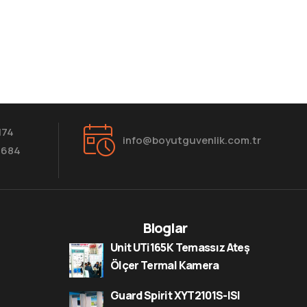
174
info@boyutguvenlik.com.tr
8684
Bloglar
Unit UTi165K Temassız Ateş
Ölçer Termal Kamera
Guard Spirit XYT2101S-ISI