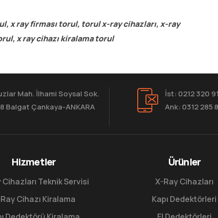
rul, x ray firması torul, torul x-ray cihazları, x-ray
torul, x ray cihazı kiralama torul
zlar Mah. İlhami Soysal Sok.
İst: 0212 320 9
8 Balgat Çankaya-ANKARA
Ank: 0312 285 
Hizmetler
Ürünler
 Cihazları Teknik Servisi
X-Ray Cihazları
Ray Cihazı Kiralama
Kapı Dedektörleri
ı Dedektörü Kiralama
El Dedektörleri