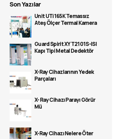
Son Yazılar
Unit UTi165K Temassız
Ateş Ölçer Termal Kamera
Guard Spirit XYT2101S-ISI
Kapı Tipi Metal Dedektör
X-Ray Cihazlarının Yedek
Parçaları
X- Ray Cihazı Parayı Görür
Mü
X-Ray Cihazı Nelere Öter