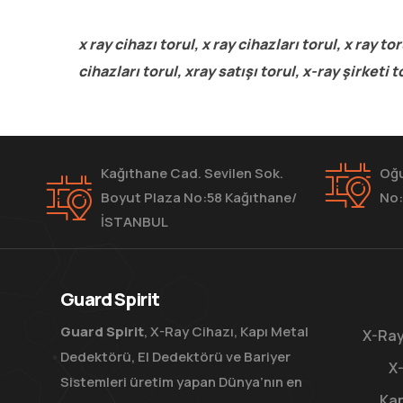
x ray cihazı torul, x ray cihazları torul, x ray to
cihazları torul, xray satışı torul, x-ray şirketi 
Kağıthane Cad. Sevilen Sok.
Oğu
Boyut Plaza No:58 Kağıthane/
No:
İSTANBUL
Guard Spirit
Guard Spirit
, X-Ray Cihazı, Kapı Metal
X-Ray
Dedektörü, El Dedektörü ve Bariyer
X-
Sistemleri üretim yapan Dünya’nın en
Kap