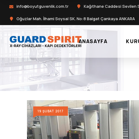
info@boyutguvenlik.com.tr
Kağıthane Caddesi Sevilen 
Oğuzlar Mah. İlhami Soysal SK. No:8 Balgat Çankaya ANKARA
ANASAYFA
KUR
19 ŞUBAT 2017