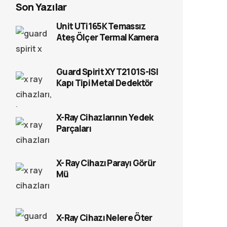
Son Yazılar
Unit UTi165K Temassız
Ateş Ölçer Termal Kamera
Guard Spirit XYT2101S-ISI
Kapı Tipi Metal Dedektör
X-Ray Cihazlarının Yedek
Parçaları
X- Ray Cihazı Parayı Görür
Mü
X-Ray Cihazı Nelere Öter