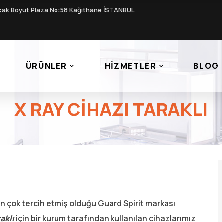
kak Boyut Plaza No:58 Kağıthane İSTANBUL
ÜRÜNLER
HIZMETLER
BLOG
X RAY CIHAZI TARAKLI
n en çok tercih etmiş olduğu Guard Spirit markası
aklı
için bir kurum tarafından kullanılan cihazlarımız