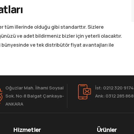
atları
r tüm illerinde olduğu gibi standarttır. Sizlere
nüzü ve adet bildirmeniz bizler için yeterli olacaktır.
i bünyesinde ve tek distribütör fiyat avantajları ile
Oğuzlar Mah. İlhami Soysal
İst: 0212 320 9174
Sok. No:8 Balgat Çankaya-
Ank: 0312 285 86
ANKARA
Hizmetler
Ürünler