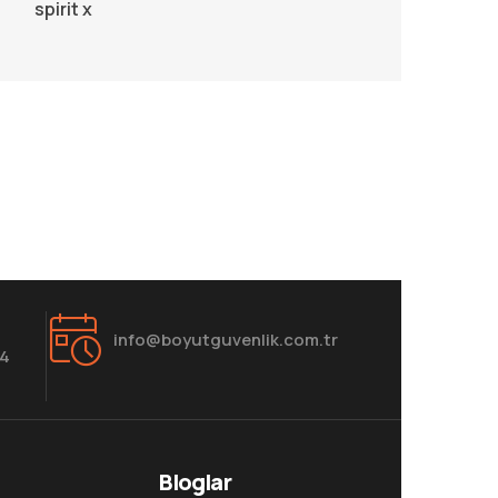
info@boyutguvenlik.com.tr
84
Bloglar