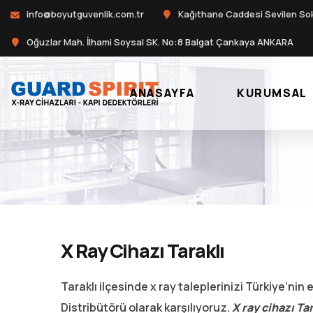
info@boyutguvenlik.com.tr
Kağıthane Caddesi Sevilen So
Oğuzlar Mah. İlhami Soysal SK. No:8 Balgat Çankaya ANKARA
ANASAYFA
KURUMSAL
X Ray Cihazı Taraklı
Taraklı ilçesinde x ray taleplerinizi Türkiye’ni
Distribütörü olarak karşılıyoruz.
X ray cihazı Tar