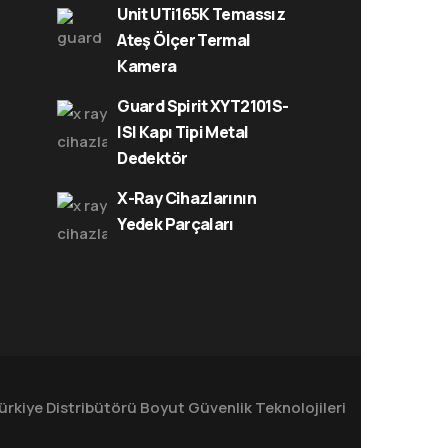
Unit UTi165K Temassız
Ateş Ölçer Termal
Kamera
Guard Spirit XYT2101S-
ISI Kapı Tipi Metal
Dedektör
X-Ray Cihazlarının
Yedek Parçaları
ürkiye Distribütörü
Boyut Güvenlik Teknolojileri