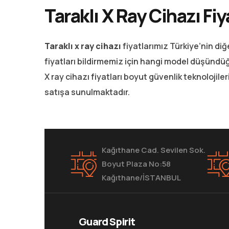
Taraklı X Ray Cihazı Fiy
Taraklı x ray cihazı
fiyatlarımız Türkiye’nin diğe
fiyatları bildirmemiz için hangi model düşündüğü
X ray cihazı fiyatları boyut güvenlik teknolojiler
satışa sunulmaktadır.
Kağıthane Cad. Sevilen Sok.
Boyut Plaza No:58
Kağıthane/İSTANBUL
Guard Spirit