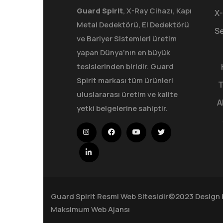
Guard Spirit
, X-Ray Cihazı, Kapı
X-
Metal Dedektörü, El Dedektörü
Se
ve Bariyer Sistemleri üretim
yapan Dünya’nın en büyük
tesislerinden biridir. Guard
Spirit markası tüm ürünleri
T
uluslararası üretim ve kalite
A
yetki belgelerine sahiptir.
Guard Spirit Resmi Web Sitesidir©2023 Design 
Maksimum Web Ajansı