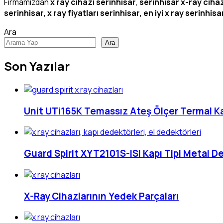
Firmamızdan
x ray cihazı serinhisar
,
serinhisar
x-ray cihazl
serinhisar, x ray fiyatları serinhisar, en iyi x ray serinhisa
Ara
Ara
Son Yazılar
Unit UTi165K Temassız Ateş Ölçer Termal 
Guard Spirit XYT2101S-ISI Kapı Tipi Metal D
X-Ray Cihazlarının Yedek Parçaları