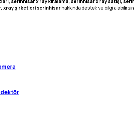
arı, serinhisar x ray kiralama, serinhisar x ray satışı, serin
r, xray şirketleri serinhisar
hakkında destek ve bilgi alabilirsin
Kamera
edektör