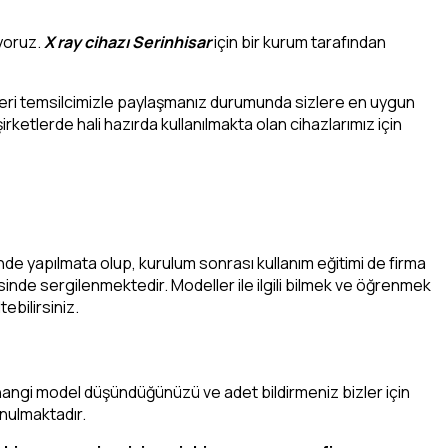
ıyoruz.
X ray cihazı Serinhisar
için bir kurum tarafından
şteri temsilcimizle paylaşmanız durumunda sizlere en uygun
irketlerde hali hazırda kullanılmakta olan cihazlarımız için
de yapılmata olup, kurulum sonrası kullanım eğitimi de firma
isinde sergilenmektedir. Modeller ile ilgili bilmek ve öğrenmek
ebilirsiniz.
çin hangi model düşündüğünüzü ve adet bildirmeniz bizler için
unulmaktadır.