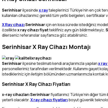
Serinhisar
ilçesinde
x ray
taleplerinizi Türkiye’nin en çok te
kullanılan cihazlarımız gerekli tüm yetki belgeleri, sertifikalar 
X Ray cihazı
Serinhisar
için en kısa sürede istediğiniz mode
özellikte
x ray cihazı fiyat
teklifiniz aynı gün bildirmekteyiz.
S
dilerseniz referanslar sayfamıza göz atabilirsiniz.
Serinhisar X Ray Cihazı Montajı
Serinhisar
ilçesine teslimatı kendi araçlarımızla yapılan
x ray
personellerimiz tarafından verilmektedir. Kullanımı gayet kolay 
istedikleriniz için iletişim bölümünden uzmanlarımızla kontak 
Serinhisar X Ray Cihazı Fiyatları
x-ray cihazları Serinhisar
fiyatlarımız Türkiye’nin diğer tüm 
yeterli olacaktır.
X ray cihazı fiyatları
boyut güvenlik teknoloji