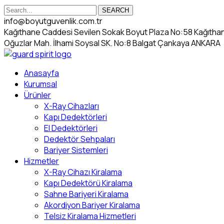
SEARCH
info@boyutguvenlik.com.tr
Kağıthane Caddesi Sevilen Sokak Boyut Plaza No:58 Kağıth
Oğuzlar Mah. İlhami Soysal SK. No:8 Balgat Çankaya ANKARA
Anasayfa
Kurumsal
Ürünler
X-Ray Cihazları
Kapı Dedektörleri
El Dedektörleri
Dedektör Sehpaları
Bariyer Sistemleri
Hizmetler
X-Ray Cihazı Kiralama
Kapı Dedektörü Kiralama
Sahne Bariyeri Kiralama
Akordiyon Bariyer Kiralama
Telsiz Kiralama Hizmetleri