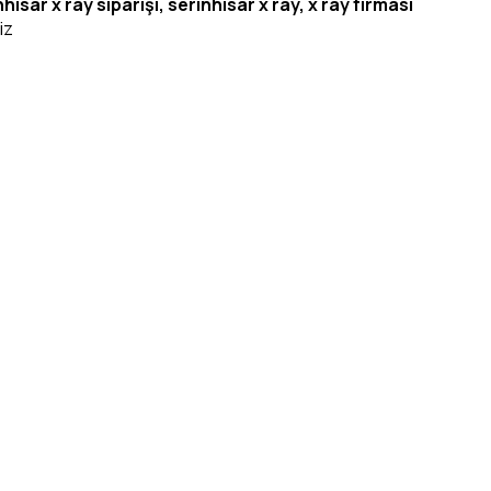
hisar x ray siparişi, serinhisar x ray, x ray firması
iz