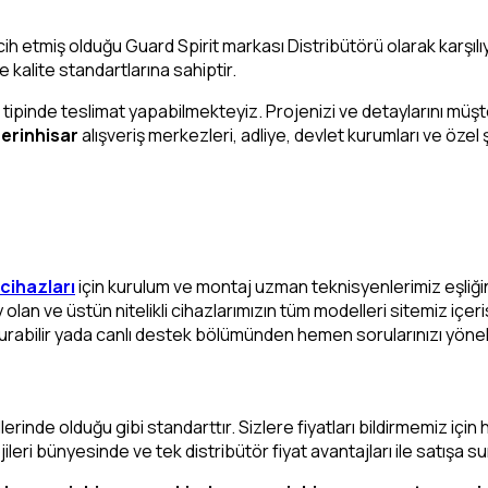
rcih etmiş olduğu Guard Spirit markası Distribütörü olarak karşıl
ve kalite standartlarına sahiptir.
l tipinde teslimat yapabilmekteyiz. Projenizi ve detaylarını mü
erinhisar
alışveriş merkezleri, adliye, devlet kurumları ve özel ş
 cihazları
için kurulum ve montaj uzman teknisyenlerimiz eşliğin
olan ve üstün nitelikli cihazlarımızın tüm modelleri sitemiz içer
kurabilir yada canlı destek bölümünden hemen sorularınızı yönelt
illerinde olduğu gibi standarttır. Sizlere fiyatları bildirmemiz i
leri bünyesinde ve tek distribütör fiyat avantajları ile satışa s