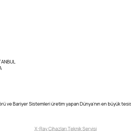
STANBUL
A
rü ve Bariyer Sistemleri üretim yapan Dünya’nın en büyük tesisle
X-Ray Cihazları Teknik Servisi