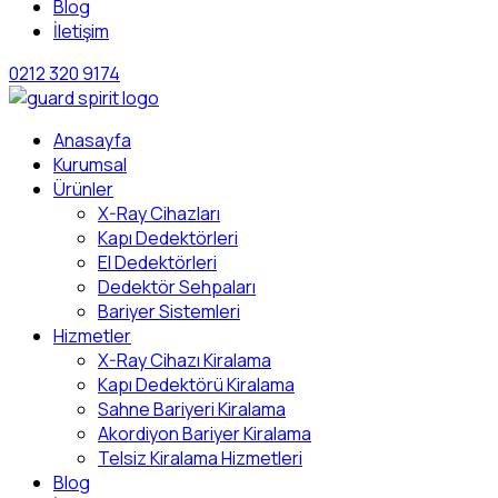
Blog
İletişim
0212 320 9174
Anasayfa
Kurumsal
Ürünler
X-Ray Cihazları
Kapı Dedektörleri
El Dedektörleri
Dedektör Sehpaları
Bariyer Sistemleri
Hizmetler
X-Ray Cihazı Kiralama
Kapı Dedektörü Kiralama
Sahne Bariyeri Kiralama
Akordiyon Bariyer Kiralama
Telsiz Kiralama Hizmetleri
Blog