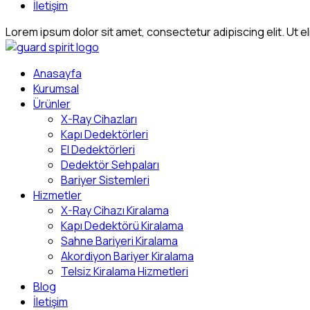
İletişim
Lorem ipsum dolor sit amet, consectetur adipiscing elit. Ut eli
Anasayfa
Kurumsal
Ürünler
X-Ray Cihazları
Kapı Dedektörleri
El Dedektörleri
Dedektör Sehpaları
Bariyer Sistemleri
Hizmetler
X-Ray Cihazı Kiralama
Kapı Dedektörü Kiralama
Sahne Bariyeri Kiralama
Akordiyon Bariyer Kiralama
Telsiz Kiralama Hizmetleri
Blog
İletişim