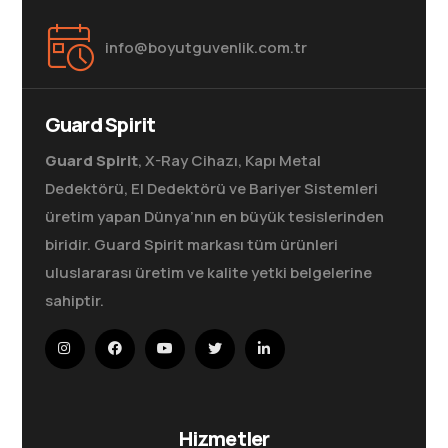
info@boyutguvenlik.com.tr
Guard Spirit
Guard Spirit
, X-Ray Cihazı, Kapı Metal
Dedektörü, El Dedektörü ve Bariyer Sistemleri
üretim yapan Dünya’nın en büyük tesislerinden
biridir. Guard Spirit markası tüm ürünleri
uluslararası üretim ve kalite yetki belgelerine
sahiptir.
Hizmetler