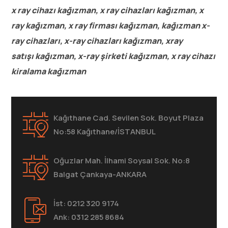
x ray cihazı kağızman, x ray cihazları kağızman, x
ray kağızman, x ray firması kağızman, kağızman x-
ray cihazları, x-ray cihazları kağızman, xray
satışı kağızman, x-ray şirketi kağızman, x ray cihazı
kiralama kağızman
Kağıthane Cad. Sevilen Sok. Boyut Plaza
No:58 Kağıthane/İSTANBUL
Oğuzlar Mah. İlhami Soysal Sok. No:8
Balgat Çankaya-ANKARA
İst: 0212 320 9174
Ank: 0312 285 8684