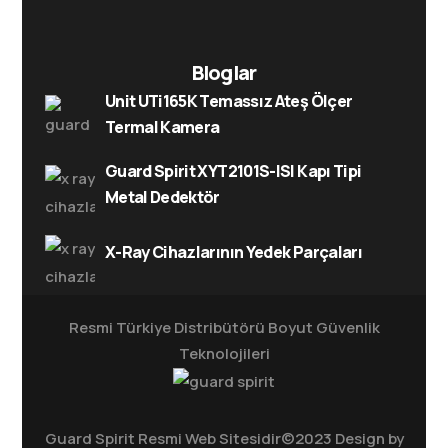
Bloglar
Unit UTi165K Temassız Ateş Ölçer
Termal Kamera
Guard Spirit XYT2101S-ISI Kapı Tipi
Metal Dedektör
X-Ray Cihazlarının Yedek Parçaları
Resmi Türkiye Distribütörü
Boyut Güvenlik
Teknolojileri
Guard Spirit Resmi Web Sitesidir©2023 Design by