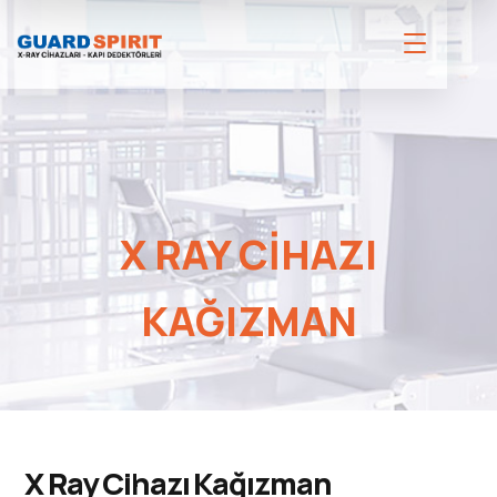
X RAY CIHAZI
KAĞIZMAN
X Ray Cihazı Kağızman