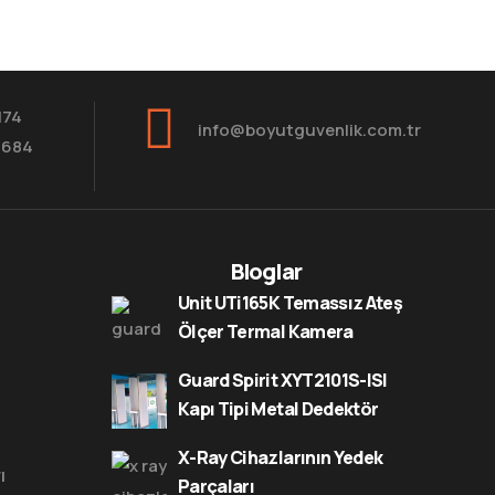
174
info@boyutguvenlik.com.tr
8684
Bloglar
Unit UTi165K Temassız Ateş
Ölçer Termal Kamera
Guard Spirit XYT2101S-ISI
Kapı Tipi Metal Dedektör
X-Ray Cihazlarının Yedek
ı
Parçaları