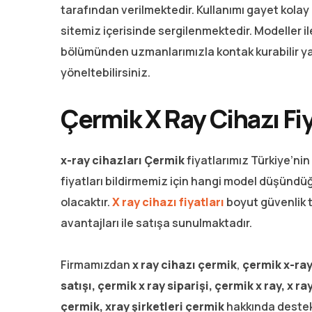
tarafından verilmektedir. Kullanımı gayet kolay 
sitemiz içerisinde sergilenmektedir. Modeller ile 
bölümünden uzmanlarımızla kontak kurabilir y
yöneltebilirsiniz.
Çermik X Ray Cihazı Fiy
x-ray cihazları Çermik
fiyatlarımız Türkiye’nin
fiyatları bildirmemiz için hangi model düşündüğ
olacaktır.
X ray cihazı fiyatları
boyut güvenlik t
avantajları ile satışa sunulmaktadır.
Firmamızdan
x ray cihazı çermik
,
çermik
x-ray
satışı, çermik x ray siparişi, çermik x ray, x ra
çermik, xray şirketleri çermik
hakkında destek v