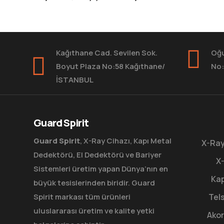
Kağıthane Cad. Sevilen Sok.
Oğu
Boyut Plaza No:58 Kağıthane/
No:
İSTANBUL
Guard Spirit
Guard Spirit
, X-Ray Cihazı, Kapı Metal
X-Ray
Dedektörü, El Dedektörü ve Bariyer
X-
Sistemleri üretim yapan Dünya’nın en
Kap
büyük tesislerinden biridir. Guard
Spirit markası tüm ürünleri
Tels
uluslararası üretim ve kalite yetki
Akor