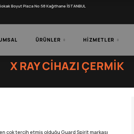
Sokak Boyut Plaza No:58 Kağıthane İSTANBUL
UMSAL
ÜRÜNLER
HIZMETLER
X RAY CIHAZI ÇERMIK
 en çok tercih etmiş olduğu Guard Spirit markası