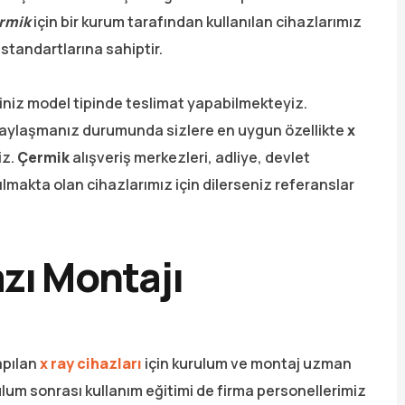
ermik
için bir kurum tarafından kullanılan cihazlarımız
e standartlarına sahiptir.
ğiniz model tipinde teslimat yapabilmekteyiz.
 paylaşmanız durumunda sizlere en uygun özellikte
x
iz.
Çermik
alışveriş merkezleri, adliye, devlet
nılmakta olan cihazlarımız için dilerseniz referanslar
zı Montajı
apılan
x ray cihazları
için kurulum ve montaj uzman
lum sonrası kullanım eğitimi de firma personellerimiz