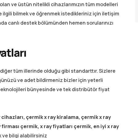
olan ve üstün nitelikli cihazlarımızın tüm modelleri
ilgili bilmek ve öğrenmek istedikleriniz için iletişim
ada canlı destek bölümünden hemen sorularınızı
atları
 diğer tüm illerinde olduğu gibi standarttır. Sizlere
ünüzü ve adet bildirmeniz bizler için yeterli
eknolojileri bünyesinde ve tek distribütör fiyat
 cihazları, çermik x ray kiralama, çermik x ray
y firması çermik, x ray fiyatları çermik, en iyi x ray
e bilgi alabilirsiniz