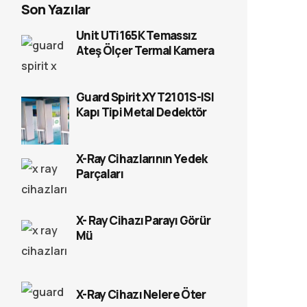
Son Yazılar
Unit UTi165K Temassız
Ateş Ölçer Termal Kamera
Guard Spirit XYT2101S-ISI
Kapı Tipi Metal Dedektör
X-Ray Cihazlarının Yedek
Parçaları
X- Ray Cihazı Parayı Görür
Mü
X-Ray Cihazı Nelere Öter