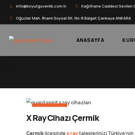
info@boyutguvenlik.com.tr
Kağıthane Caddesi Sevilen 
Oğuzlar Mah. İlhami Soysal SK. No:8 Balgat Çankaya ANKARA
ANASAYFA
KUR
30 ARALIK 2016
X Ray Cihazı Çermik
Çermik
ilçesinde
x ray
taleplerinizi Türkiye’nin