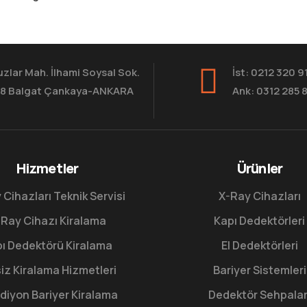
zlar Mah. İlhami Soysal Sok.
İst: 0212 320 9
8 Balgat Çankaya-ANKARA
Ank: 0312 285 
Hizmetler
Ürünler
 Cihazları Teknik Servisi
X-Ray Cihazları
Ray Cihazı Kiralama
Kapı Dedektörleri
ı Dedektörü Kiralama
El Dedektörleri
iz Kiralama Hizmetleri
Bariyer Sistemleri
diyon Bariyer Kiralama
Dedektör Sehpalar