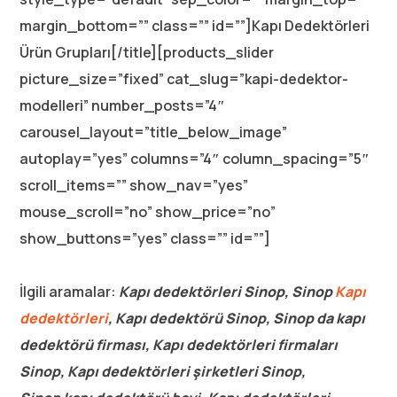
margin_bottom=”” class=”” id=””]Kapı Dedektörleri
Ürün Grupları[/title][products_slider
picture_size=”fixed” cat_slug=”kapi-dedektor-
modelleri” number_posts=”4″
carousel_layout=”title_below_image”
autoplay=”yes” columns=”4″ column_spacing=”5″
scroll_items=”” show_nav=”yes”
mouse_scroll=”no” show_price=”no”
show_buttons=”yes” class=”” id=””]
İlgili aramalar:
Kapı dedektörleri Sinop, Sinop
Kapı
dedektörleri
, Kapı dedektörü Sinop, Sinop da kapı
dedektörü firması, Kapı dedektörleri firmaları
Sinop, Kapı dedektörleri şirketleri Sinop,