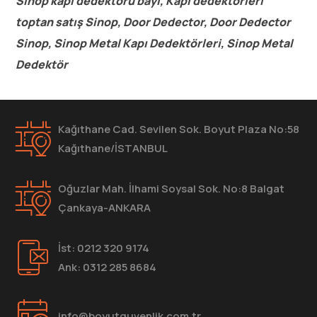
Sinop kapı dedektörü bayi, Kapı dedektörleri
toptan satış Sinop, Door Dedector, Door Dedector
Sinop, Sinop Metal Kapı Dedektörleri, Sinop Metal
Dedektör
Kağıthane Cad. Sevilen Sok. Boyut Plaza No:58
Kağıthane/İSTANBUL
Oğuzlar Mah. İlhami Soysal Sok. No:8 Balgat
Çankaya-ANKARA
İst: 0212 320 9174
Ank: 0312 285 8684
info@boyutguvenlik.com.tr