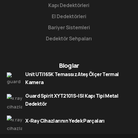
Kapı Dedektörleri
El Dedektörleri
Bariyer Sistemleri
Dedektör Sehpaları
Bloglar
Unit UTi165K Temassız Ateş Ölçer Termal
Kamera
Guard Spirit XYT2101S-ISI Kapı Tipi Metal
Dedektör
X-Ray Cihazlarının Yedek Parçaları