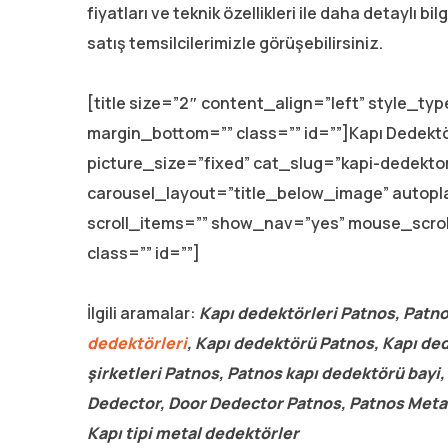
fiyatları ve teknik özellikleri ile daha detaylı bi
satış temsilcilerimizle görüşebilirsiniz.
[title size=”2″ content_align=”left” style_t
margin_bottom=”” class=”” id=””]Kapı Dedektör
picture_size=”fixed” cat_slug=”kapi-dedekto
carousel_layout=”title_below_image” autop
scroll_items=”” show_nav=”yes” mouse_scro
class=”” id=””]
İlgili aramalar:
Kapı dedektörleri Patnos, Patno
dedektörleri
, Kapı dedektörü Patnos, Kapı ded
şirketleri Patnos, Patnos kapı dedektörü bayi,
Dedector, Door Dedector Patnos, Patnos Metal
Kapı tipi metal dedektörler