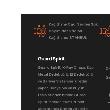
Kağıthane Cad. Sevilen Sok.
Boyut Plaza No:58
Kağıthane/İSTANBUL
Guard Spirit
Guard Spirit
, X-Ray Cihazı, Kapı
X-
Metal Dedektörü, El Dedektörü
Se
ve Bariyer Sistemleri üretim
yapan Dünya’nın en büyük
tesislerinden biridir. Guard
Spirit markası tüm ürünleri
T
uluslararası üretim ve kalite