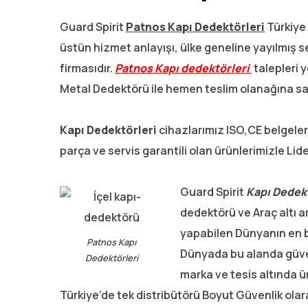
Guard Spirit
Patnos K
apı Dedektörleri
Türkiye 
üstün hizmet anlayışı, ülke geneline yayılmış se
firmasıdır.
Patnos
Kapı dedektörleri
talepleri 
Metal Dedektörü ile hemen teslim olanağına sah
Kapı Dedektörleri
cihazlarımız ISO,CE belgeler
parça ve servis garantili olan ürünlerimizle Li
Guard Spirit
Kapı Dedek
dedektörü ve Araç altı 
yapabilen Dünyanın en bü
Patnos Kapı
Dünyada bu alanda güvenl
Dedektörleri
marka ve tesis altında 
Türkiye’de tek distribütörü Boyut Güvenlik olar