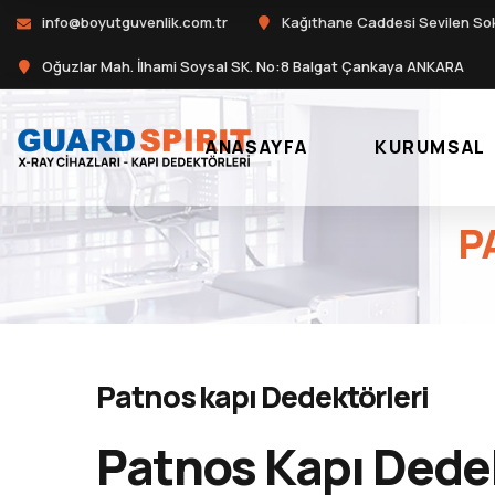
info@boyutguvenlik.com.tr
Kağıthane Caddesi Sevilen So
Oğuzlar Mah. İlhami Soysal SK. No:8 Balgat Çankaya ANKARA
ANASAYFA
KURUMSAL
P
Patnos kapı Dedektörleri
Patnos Kapı Dedek