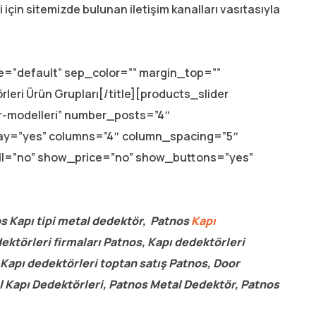
lgi için sitemizde bulunan iletişim kanalları vasıtasıyla
ype=”default” sep_color=”” margin_top=””
leri Ürün Grupları[/title][products_slider
r-modelleri” number_posts=”4″
lay=”yes” columns=”4″ column_spacing=”5″
ll=”no” show_price=”no” show_buttons=”yes”
s Kapı tipi metal dedektör, Patnos
Kapı
ektörleri firmaları Patnos, Kapı dedektörleri
 Kapı dedektörleri toptan satış Patnos, Door
 Kapı Dedektörleri, Patnos Metal Dedektör, Patnos