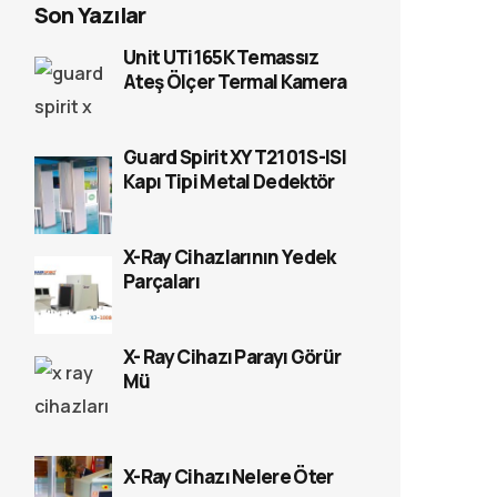
Son Yazılar
Unit UTi165K Temassız
Ateş Ölçer Termal Kamera
Guard Spirit XYT2101S-ISI
Kapı Tipi Metal Dedektör
X-Ray Cihazlarının Yedek
Parçaları
X- Ray Cihazı Parayı Görür
Mü
X-Ray Cihazı Nelere Öter