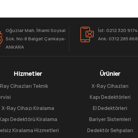
Oğuzlar Mah. İlhami Soysal
İst: 0212 320 9174
Sok. No:8 Balgat Çankaya-
Ank: 0312 285 86
ANKARA
Hizmetler
Ürünler
Ray Cihazları Teknik
X-Ray Cihazları
rvisi
Kapı Dedektörleri
X-Ray Cihazı Kiralama
El Dedektörleri
Kapı Dedektörü Kiralama
Bariyer Sistemleri
elsiz Kiralama Hizmetleri
Dedektör Sehpaları