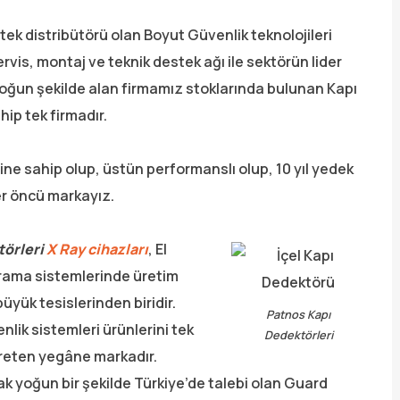
tek distribütörü olan Boyut Güvenlik teknolojileri
rvis, montaj ve teknik destek ağı ile sektörün lider
yoğun şekilde alan firmamız stoklarında bulunan Kapı
ip tek firmadır.
ine sahip olup, üstün performanslı olup, 10 yıl yedek
der öncü markayız.
törleri
X Ray cihazları
, El
arama sistemlerinde üretim
yük tesislerinden biridir.
Patnos Kapı
ik sistemleri ürünlerini tek
Dedektörleri
üreten yegâne markadır.
ak yoğun bir şekilde Türkiye’de talebi olan Guard