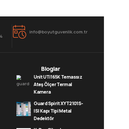
info@boyutguvenlik.com.tr
84
Bloglar
Unit UTi165K Temassız
Ateş Ölçer Termal
Kamera
Guard Spirit XYT2101S-
ISI Kapı Tipi Metal
Dedektör