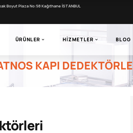
kak Boyut Plaza No:58 Kağıthane İSTANBUL
ÜRÜNLER
HIZMETLER
BLOG
ATNOS KAPI DEDEKTÖRLE
törleri