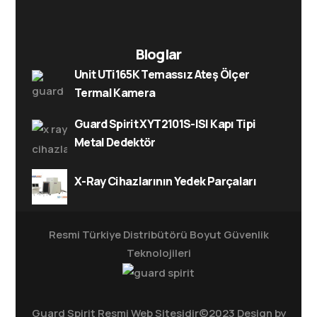
Bloglar
Unit UTi165K Temassız Ateş Ölçer
Termal Kamera
Guard Spirit XYT2101S-ISI Kapı Tipi
Metal Dedektör
X-Ray Cihazlarının Yedek Parçaları
Resmi Türkiye Distribütörü
Boyut Güvenlik
Teknolojileri
Guard Spirit Resmi Web Sitesidir©2023 Design by