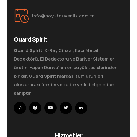
info@boyutguvenlik.com.tr
Guard Spirit
Guard Spirit
, X-Ray Cihazı, Kapı Metal
Dedektörü, El Dedektörü ve Bariyer Sistemleri
üretim yapan Dünya’nın en büyük tesislerinden
biridir. Guard Spirit markası tüm ürünleri
uluslararası üretim ve kalite yetki belgelerine
sahiptir.
Hizmetler