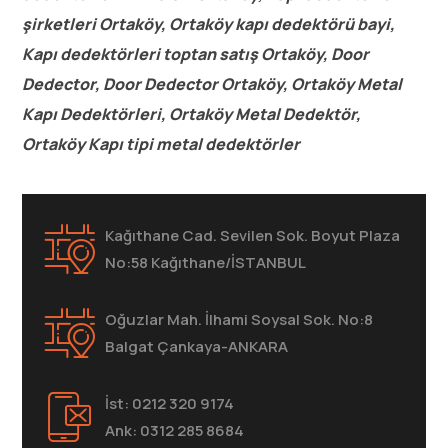
şirketleri Ortaköy, Ortaköy kapı dedektörü bayi,
Kapı dedektörleri toptan satış Ortaköy, Door
Dedector, Door Dedector Ortaköy, Ortaköy Metal
Kapı Dedektörleri, Ortaköy Metal Dedektör,
Ortaköy Kapı tipi metal dedektörler
Kağıthane Cad. Sevilen Sok. Boyut Plaza
No:58 Kağıthane/İSTANBUL
Oğuzlar Mah. İlhami Soysal Sok. No:8
Balgat Çankaya-ANKARA
İst: 0212 320 9174
Ank: 0312 285 8684