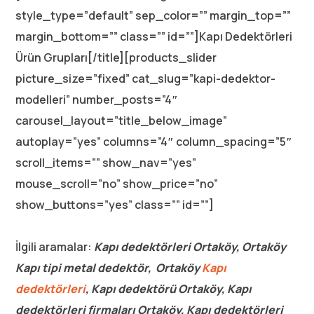
style_type=”default” sep_color=”” margin_top=””
margin_bottom=”” class=”” id=””]Kapı Dedektörleri
Ürün Grupları[/title][products_slider
picture_size=”fixed” cat_slug=”kapi-dedektor-
modelleri” number_posts=”4″
carousel_layout=”title_below_image”
autoplay=”yes” columns=”4″ column_spacing=”5″
scroll_items=”” show_nav=”yes”
mouse_scroll=”no” show_price=”no”
show_buttons=”yes” class=”” id=””]
İlgili aramalar:
Kapı dedektörleri Ortaköy, Ortaköy
Kapı tipi metal dedektör, Ortaköy
Kapı
dedektörleri
, Kapı dedektörü Ortaköy, Kapı
dedektörleri firmaları Ortaköy, Kapı dedektörleri