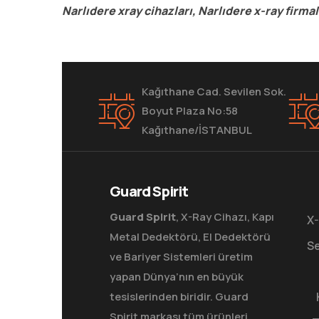
Narlıdere xray cihazları, Narlıdere x-ray firmal
Kağıthane Cad. Sevilen Sok.
Boyut Plaza No:58
Kağıthane/İSTANBUL
Guard Spirit
Guard Spirit
, X-Ray Cihazı, Kapı
X-
Metal Dedektörü, El Dedektörü
Se
ve Bariyer Sistemleri üretim
yapan Dünya’nın en büyük
tesislerinden biridir. Guard
Spirit markası tüm ürünleri