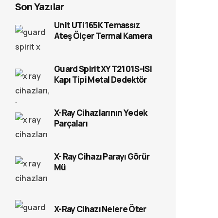
Son Yazılar
Unit UTi165K Temassız
Ateş Ölçer Termal Kamera
Guard Spirit XYT2101S-ISI
Kapı Tipi Metal Dedektör
X-Ray Cihazlarının Yedek
Parçaları
X- Ray Cihazı Parayı Görür
Mü
X-Ray Cihazı Nelere Öter