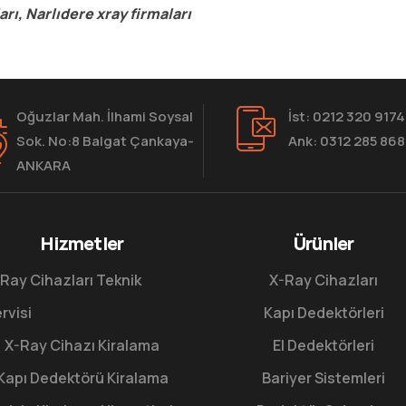
arı, Narlıdere xray firmaları
Oğuzlar Mah. İlhami Soysal
İst: 0212 320 9174
Sok. No:8 Balgat Çankaya-
Ank: 0312 285 86
ANKARA
Hizmetler
Ürünler
Ray Cihazları Teknik
X-Ray Cihazları
rvisi
Kapı Dedektörleri
X-Ray Cihazı Kiralama
El Dedektörleri
Kapı Dedektörü Kiralama
Bariyer Sistemleri