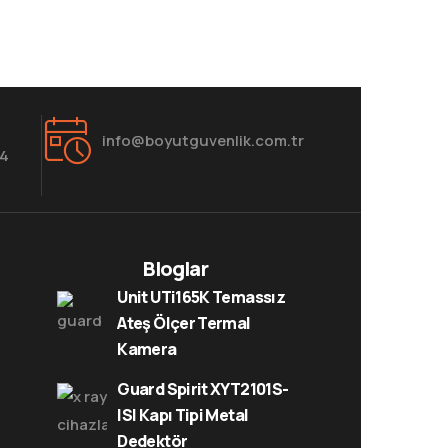
info@boyutguvenlik.com.tr
84
Bloglar
Unit UTi165K Temassız
Ateş Ölçer Termal
Kamera
Guard Spirit XYT2101S-
ISI Kapı Tipi Metal
Dedektör