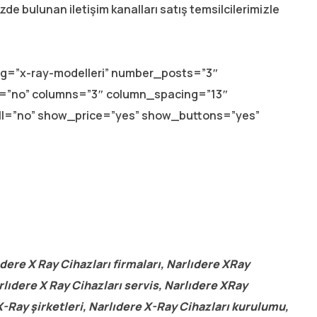
mizde bulunan iletişim kanalları satış temsilcilerimizle
lug=”x-ray-modelleri” number_posts=”3″
ay=”no” columns=”3″ column_spacing=”13″
ll=”no” show_price=”yes” show_buttons=”yes”
dere X Ray Cihazları firmaları, Narlıdere XRay
rlıdere X Ray Cihazları servis, Narlıdere XRay
 X-Ray şirketleri, Narlıdere X-Ray Cihazları kurulumu,