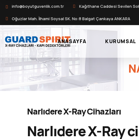
info@boyutguvenlik.com.tr
Kağıthane Caddesi Sevilen So
Oğuzlar Mah. İlhami Soysal SK. No:8 Balgat Çankaya ANKARA
ANASAYFA
KURUMSAL
N
Narlıdere X-Ray Cihazları
Narlıdere X-Ray ci