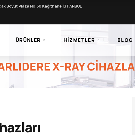
kak Boyut Plaza No:58 Kağıthane İSTANBUL
ÜRÜNLER
HIZMETLER
BLOG
ARLIDERE X-RAY CIHAZLA
hazları