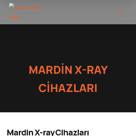
MARDIN X-RAY
CIHAZLARI
Mardin X-ray Cihazları