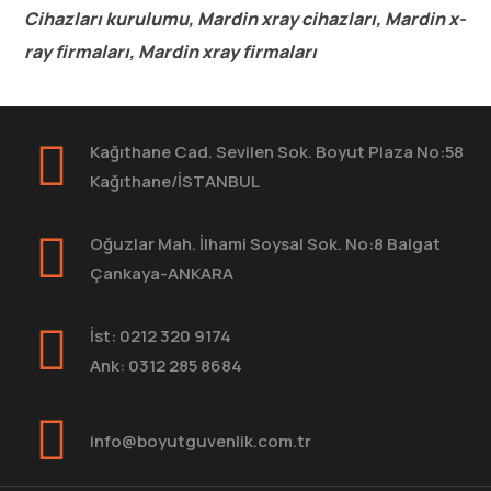
Cihazları kurulumu, Mardin xray cihazları, Mardin x-
ray firmaları, Mardin xray firmaları
Kağıthane Cad. Sevilen Sok. Boyut Plaza No:58
Kağıthane/İSTANBUL
Oğuzlar Mah. İlhami Soysal Sok. No:8 Balgat
Çankaya-ANKARA
İst: 0212 320 9174
Ank: 0312 285 8684
info@boyutguvenlik.com.tr