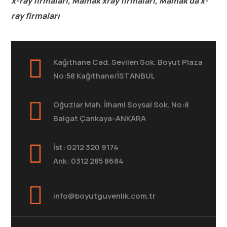
x-ray firmaları, Mamak xray firmaları, Mamak da x-
ray firmaları
Kağıthane Cad. Sevilen Sok. Boyut Plaza
No:58 Kağıthane/İSTANBUL
Oğuzlar Mah. İlhami Soysal Sok. No:8
Balgat Çankaya-ANKARA
İst: 0212 320 9174
Ank: 0312 285 8684
info@boyutguvenlik.com.tr