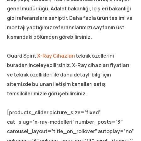
genel müdürlüğü, Adalet bakanlığı, İçişleri bakanlığı
gibi referanslara sahiptir. Daha fazla ürün teslimi ve
montajı yaptığımız referanslarımızı sayfanın üst
kısmındaki bölümden görebilirsiniz.
Guard Spirit
X-Ray Cihazları
teknik özellerini
buradan inceleyebilirsiniz. X-Ray cihazları fiyatları
ve teknik özellikleri ile daha detaylı bilgi için
sitemizde bulunan iletişim kanalları satış
temsilcilerimizle görüşebilirsiniz.
[products_slider picture_size=”fixed”
cat_slug=”x-ray-modelleri” number_posts=”3″
carousel_layout=”title_on_rollover” autoplay=”no”
columns=”3″ column_spacing=”13″ scroll_items=””