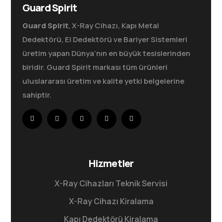
Guard Spirit
Guard Spirit
, X-Ray Cihazı, Kapı Metal
Dedektörü, El Dedektörü ve Bariyer Sistemleri
üretim yapan Dünya’nın en büyük tesislerinden
biridir. Guard Spirit markası tüm ürünleri
uluslararası üretim ve kalite yetki belgelerine
sahiptir.
Hizmetler
X-Ray Cihazları Teknik Servisi
X-Ray Cihazı Kiralama
Kapı Dedektörü Kiralama