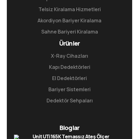
Telsiz Kiralama Hizmetleri
Akordiyon Bariyer Kiralama
Sahne Bariyeri Kiralama
Ürünler
X-Ray Cihazları
Kapı Dedektörleri
El Dedektörleri
Bariyer Sistemleri
Dedektör Sehpaları
Bloglar
Unit UTi165K Temassız Ateş Ölçer