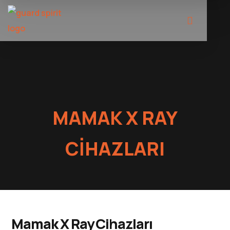
MAMAK X RAY
CIHAZLARI
Mamak X Ray Cihazları