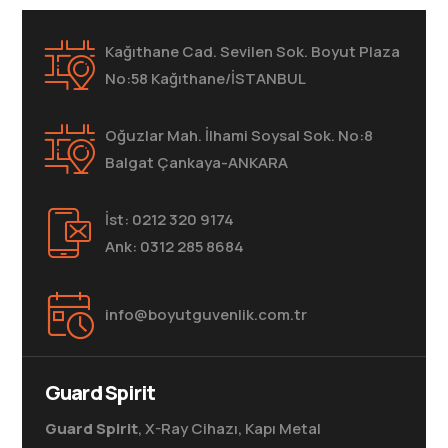
Kağıthane Cad. Sevilen Sok. Boyut Plaza
No:58 Kağıthane/İSTANBUL
Oğuzlar Mah. İlhami Soysal Sok. No:8
Balgat Çankaya-ANKARA
İst: 0212 320 9174
Ank: 0312 285 8684
info@boyutguvenlik.com.tr
Guard Spirit
Guard Spirit
, X-Ray Cihazı, Kapı Metal