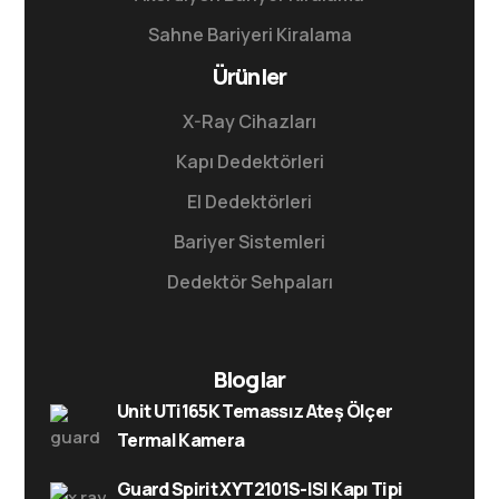
Sahne Bariyeri Kiralama
Ürünler
X-Ray Cihazları
Kapı Dedektörleri
El Dedektörleri
Bariyer Sistemleri
Dedektör Sehpaları
Bloglar
Unit UTi165K Temassız Ateş Ölçer
Termal Kamera
Guard Spirit XYT2101S-ISI Kapı Tipi