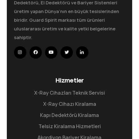
Dedektörü, El Dedektörü ve Bariyer Sistemleri
üretim yapan Dünya’nın en büyük tesislerinden
biridir. Guard Spirit markası tüm ürünleri
uluslararası üretim ve kalite yetki belgelerine
sahiptir.
Hizmetler
X-Ray Cihazları Teknik Servisi
X-Ray Cihazı Kiralama
Kapı Dedektörü Kiralama
Telsiz Kiralama Hizmetleri
Akordiyon Bariyer Kiralama