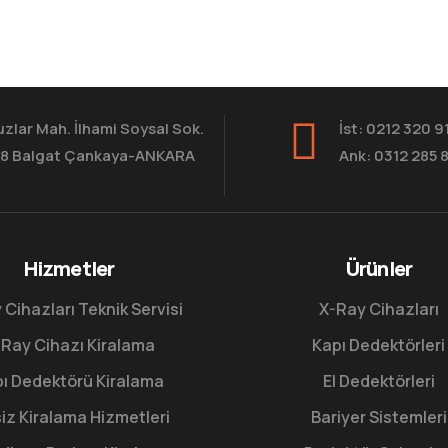
zlar Mah. İlhami Soysal Sok.
İst: 0212 320 9
8 Balgat Çankaya-ANKARA
Ank: 0312 285 
Hizmetler
Ürünler
 Cihazları Teknik Servisi
X-Ray Cihazları
Ray Cihazı Kiralama
Kapı Dedektörleri
ı Dedektörü Kiralama
El Dedektörleri
iz Kiralama Hizmetleri
Bariyer Sistemleri