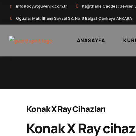
info@boyutguvenlik.com.tr
Kağıthane Caddesi Sevilen 
Oğuzlar Mah. İlhami Soysal SK. No:8 Balgat Çankaya ANKARA
ANASAYFA
KUR
Konak X Ray Cihazları
Konak X Ray cihaz