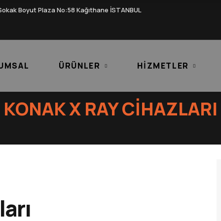
Sokak Boyut Plaza No:58 Kağıthane İSTANBUL
UMSAL
ÜRÜNLER
HIZMETLER
KONAK X RAY CIHAZLARI
ları