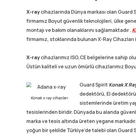
X-ray
cihazlarında Dünya markası olan Guard Spi
firmamız Boyut güvenlik teknolojileri, ülke gene
montajı ve bakım olanaklarını sağlamaktadır .
K
firmamız, stoklarında bulunan X-Ray Cihazları i
X-ray
cihazlarımız ISO,CE belgelerine sahip olup
Üstün kaliteli ve uzun ömürlü cihazlarımız Boyut
Guard Spirit
Konak
X Ra
dedektörü, El dedektörü
Konak x ray cihazları
sistemlerinde üretim y
tesislerinden biridir. Dünyada bu alanda güvenli
marka ve tesis altında üreten yegane markadır.
yoğun bir şekilde Türkiye’de talebi olan Guard S