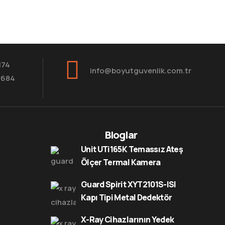
174
info@boyutguvenlik.com.tr
8684
Bloglar
Unit UTi165K Temassız Ateş
Ölçer Termal Kamera
Guard Spirit XYT2101S-ISI
Kapı Tipi Metal Dedektör
X-Ray Cihazlarının Yedek