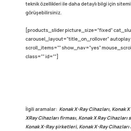
teknik özellikleri ile daha detaylı bilgi için site
görüşebilirsiniz.
[products_slider picture_size=”fixed” cat_s
carousel_layout=”title_on_rollover” autopl
scroll_items=”” show_nav=”yes” mouse_scro
class=”” id=””]
İlgili aramalar:
Konak X-Ray Cihazları, Konak X 
XRay Cihazları firması, Konak X Ray Cihazları s
Konak X-Ray şirketleri, Konak X-Ray Cihazları 