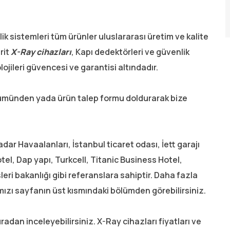
ik sistemleri tüm ürünler uluslararası üretim ve kalite
rit
X-Ray cihazları
, Kapı dedektörleri ve güvenlik
ojileri güvencesi ve garantisi altındadır.
bölümünden yada ürün talep formu doldurarak bize
ar Havaalanları, İstanbul ticaret odası, İett garajı
el, Dap yapı, Turkcell, Titanic Business Hotel,
eri bakanlığı gibi referanslara sahiptir. Daha fazla
mızı sayfanın üst kısmındaki bölümden görebilirsiniz.
uradan inceleyebilirsiniz. X-Ray cihazları fiyatları ve