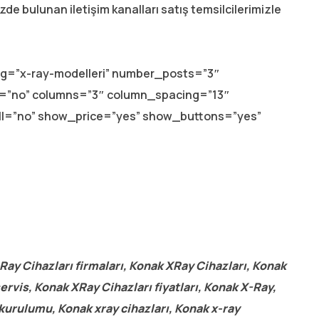
mizde bulunan iletişim kanalları satış temsilcilerimizle
lug=”x-ray-modelleri” number_posts=”3″
ay=”no” columns=”3″ column_spacing=”13″
ll=”no” show_price=”yes” show_buttons=”yes”
Ray Cihazları firmaları, Konak XRay Cihazları, Konak
ervis, Konak XRay Cihazları fiyatları, Konak X-Ray,
kurulumu, Konak xray cihazları, Konak x-ray