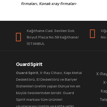
firmaları, Konak xray firmaları
Kağıthane Cad. Sevilen Sok.
Oğu
Boyut Plaza No:58 Kağıthane/
No:
İSTANBUL
Guard Spirit
Guard Spirit
, X-Ray Cihazı, Kapı Metal
X-Ray
Dedektörü, El Dedektörü ve Bariyer
X-
Sistemleri üretim yapan Dünya’nın en
Kap
büyük tesislerinden biridir. Guard
Spirit markası tüm ürünleri
Tels
uluslararası üretim ve kalite yetki