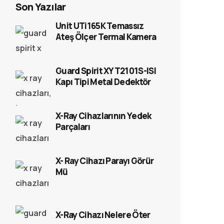
Son Yazılar
Unit UTi165K Temassız
Ateş Ölçer Termal Kamera
Guard Spirit XYT2101S-ISI
Kapı Tipi Metal Dedektör
X-Ray Cihazlarının Yedek
Parçaları
X- Ray Cihazı Parayı Görür
Mü
X-Ray Cihazı Nelere Öter