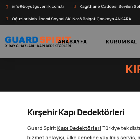
info@boyutguvenlik.com.tr
Kağıthane Caddesi Sevilen So
Oğuzlar Mah. İlhami Soysal SK. No:8 Balgat Çankaya ANKARA
ANASAYFA
KURUMSAL
KI
Kırşehir Kapı Dedektörleri
Guard Spirit
Kapı Dedektörleri
Türkiye tek dist
hizmet anlayışı, ülke geneline yayılmış servis, 