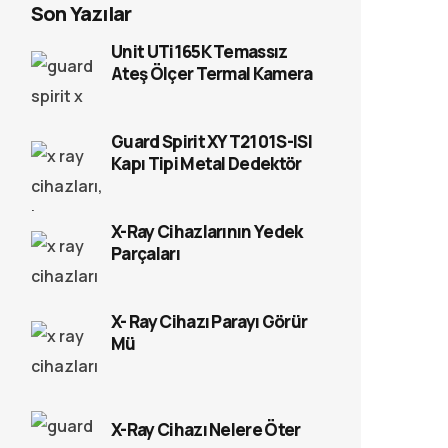
Son Yazılar
Unit UTi165K Temassız
Ateş Ölçer Termal Kamera
Guard Spirit XYT2101S-ISI
Kapı Tipi Metal Dedektör
X-Ray Cihazlarının Yedek
Parçaları
X- Ray Cihazı Parayı Görür
Mü
X-Ray Cihazı Nelere Öter