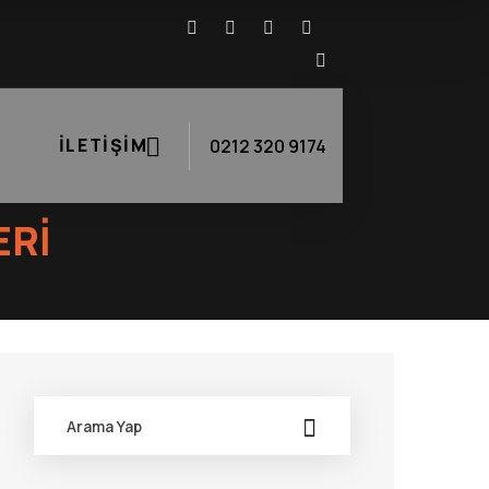
İLETIŞIM
0212 320 9174
ERI