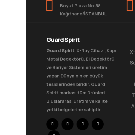
Boyut Plaza No:58
Kağıthane/İSTANBUL
Guard Spirit
Guard Spirit
, X-Ray Cihazı, Kapı
X-
Metal Dedektörü, El Dedektörü
Se
ve Bariyer Sistemleri üretim
yapan Dünya’nın en büyük
tesislerinden biridir. Guard
Spirit markası tüm ürünleri
T
uluslararası üretim ve kalite
A
yetki belgelerine sahiptir.