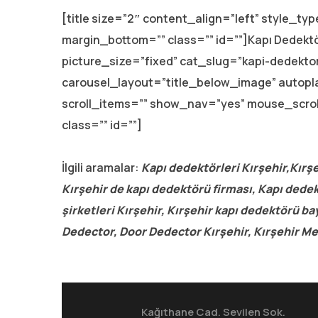
[title size=”2″ content_align=”left” style_t
margin_bottom=”” class=”” id=””]Kapı Dedektör
picture_size=”fixed” cat_slug=”kapi-dedekto
carousel_layout=”title_below_image” autop
scroll_items=”” show_nav=”yes” mouse_scro
class=”” id=””]
İlgili aramalar:
Kapı dedektörleri Kırşehir,Kırş
Kırşehir de kapı dedektörü firması, Kapı dedekt
şirketleri Kırşehir, Kırşehir kapı dedektörü ba
Dedector, Door Dedector Kırşehir, Kırşehir Me
Kağıthane Cad. Sevilen Sok.