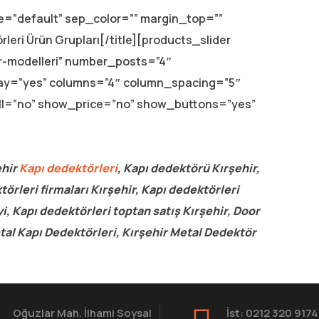
ype=”default” sep_color=”” margin_top=””
leri Ürün Grupları[/title][products_slider
r-modelleri” number_posts=”4″
lay=”yes” columns=”4″ column_spacing=”5″
ll=”no” show_price=”no” show_buttons=”yes”
ehir
Kapı dedektörleri
, Kapı dedektörü Kırşehir,
örleri firmaları Kırşehir, Kapı dedektörleri
yi, Kapı dedektörleri toptan satış Kırşehir, Door
tal Kapı Dedektörleri, Kırşehir Metal Dedektör
Oğuzlar Mah. İlhami Soysal
İst: 0212 320 9174