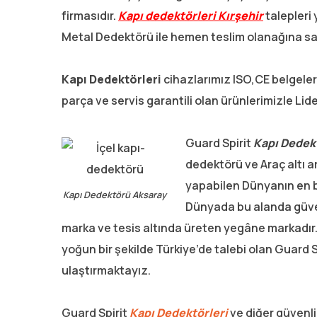
firmasıdır.
Kapı dedektörleri Kırşehir
talepleri
Metal Dedektörü ile hemen teslim olanağına sah
Kapı Dedektörleri
cihazlarımız ISO,CE belgeler
parça ve servis garantili olan ürünlerimizle Li
Guard Spirit
Kapı Dedek
dedektörü ve Araç altı 
yapabilen Dünyanın en bü
Kapı Dedektörü Aksaray
Dünyada bu alanda güvenl
marka ve tesis altında üreten yegâne markadır.
yoğun bir şekilde Türkiye’de talebi olan Guard S
ulaştırmaktayız.
Guard Spirit
Kapı Dedektörleri
ve diğer güvenli