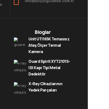
info@boyutguvenlik.com.tr
84
Bloglar
Unit UTi165K Temassız
Ateş Ölçer Termal
Kamera
Guard Spirit XYT2101S-
ISI Kapı Tipi Metal
Dedektör
X-Ray Cihazlarının
Yedek Parçaları