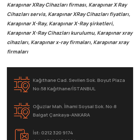
Karapınar XRay Cihazları firması, Karapınar X Ray
Cihazları servis, Karapınar XRay Cihazları fiyatları,
Karapınar X-Ray, Karapınar X-Ray şirketleri,
Karapınar X-Ray Cihazları kurulumu, Karapınar xray
cihazları, Karapınar x-ray firmaları, Karapınar xray
firmaları
Kağıthane Cad. Sevilen Sok. Boyut Plaza
No:58 Kağıthane/İSTANBUL
Oğuzlar Mah. İlhami Soysal Sok. No:8
Balgat Çankaya-ANKARA
İst: 0212 320 9174