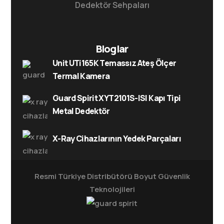
Dedektör Sehpaları
Bloglar
Unit UTi165K Temassız Ateş Ölçer
Termal Kamera
Guard Spirit XYT2101S-ISI Kapı Tipi
Metal Dedektör
X-Ray Cihazlarının Yedek Parçaları
Resmi Türkiye Distribütörü
Boyut Güvenlik
Teknolojileri