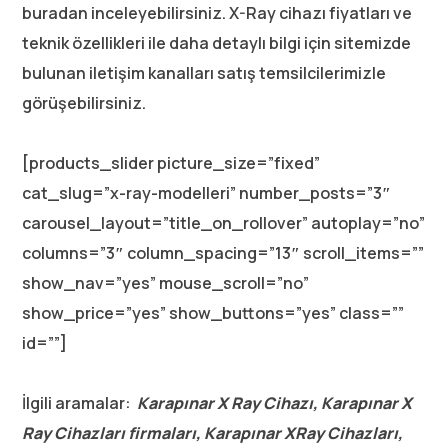
buradan inceleyebilirsiniz. X-Ray cihazı fiyatları ve
teknik özellikleri ile daha detaylı bilgi için sitemizde
bulunan iletişim kanalları satış temsilcilerimizle
görüşebilirsiniz.
[products_slider picture_size=”fixed”
cat_slug=”x-ray-modelleri” number_posts=”3″
carousel_layout=”title_on_rollover” autoplay=”no”
columns=”3″ column_spacing=”13″ scroll_items=””
show_nav=”yes” mouse_scroll=”no”
show_price=”yes” show_buttons=”yes” class=””
id=””]
İlgili aramalar:
Karapınar X Ray Cihazı, Karapınar X
Ray Cihazları firmaları, Karapınar XRay Cihazları,