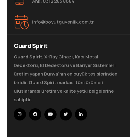
Ank: 0312 285 8684
info@boyutguvenlik.com.tr
Guard Spirit
Guard Spirit
, X-Ray Cihazı, Kapı Metal
Dedektörü, El Dedektörü ve Bariyer Sistemleri
üretim yapan Dünya’nın en büyük tesislerinden
biridir. Guard Spirit markası tüm ürünleri
uluslararası üretim ve kalite yetki belgelerine
sahiptir.