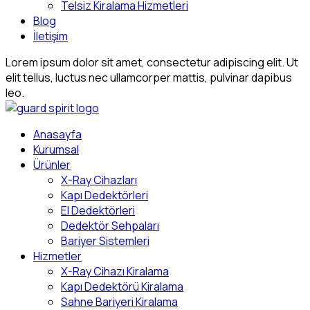
Telsiz Kiralama Hizmetleri
Blog
İletişim
Lorem ipsum dolor sit amet, consectetur adipiscing elit. Ut
elit tellus, luctus nec ullamcorper mattis, pulvinar dapibus
leo.
Anasayfa
Kurumsal
Ürünler
X-Ray Cihazları
Kapı Dedektörleri
El Dedektörleri
Dedektör Sehpaları
Bariyer Sistemleri
Hizmetler
X-Ray Cihazı Kiralama
Kapı Dedektörü Kiralama
Sahne Bariyeri Kiralama