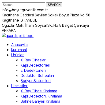
SEARCH
info@boyutguvenlik.com.tr
Kağıthane Caddesi Sevilen Sokak Boyut Plaza No:58
Kağıthane İSTANBUL
Oğuzlar Mah. İlhami Soysal SK. No:8 Balgat Çankaya
ANKARA
Anasayfa
Kurumsal
Ürünler
X-Ray Cihazları
Kapı Dedektörleri
El Dedektörleri
Dedektör Sehpaları
Bariyer Sistemleri
Hizmetler
X-Ray Cihazı Kiralama
Kapı Dedektörü Kiralama
Sahne Bariyeri Kiralama