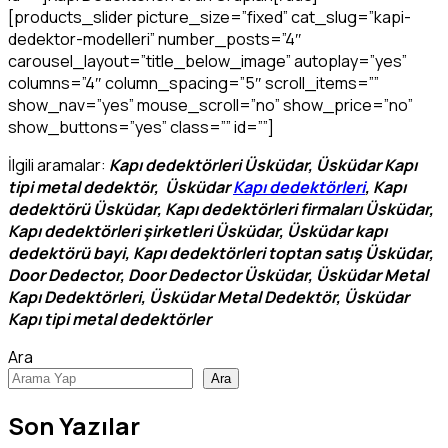
[products_slider picture_size=”fixed” cat_slug=”kapi-
dedektor-modelleri” number_posts=”4″
carousel_layout=”title_below_image” autoplay=”yes”
columns=”4″ column_spacing=”5″ scroll_items=””
show_nav=”yes” mouse_scroll=”no” show_price=”no”
show_buttons=”yes” class=”” id=””]
İlgili aramalar:
Kapı dedektörleri Üsküdar, Üsküdar Kapı
tipi metal dedektör, Üsküdar
Kapı dedektörleri
, Kapı
dedektörü Üsküdar, Kapı dedektörleri firmaları Üsküdar,
Kapı dedektörleri şirketleri Üsküdar, Üsküdar kapı
dedektörü bayi, Kapı dedektörleri toptan satış Üsküdar,
Door Dedector, Door Dedector Üsküdar, Üsküdar Metal
Kapı Dedektörleri, Üsküdar Metal Dedektör, Üsküdar
Kapı tipi metal dedektörler
Ara
Ara
Son Yazılar