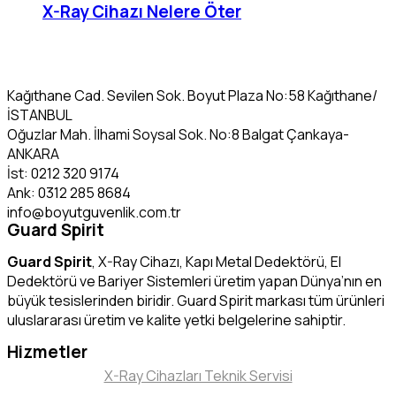
X-Ray Cihazı Nelere Öter
Kağıthane Cad. Sevilen Sok. Boyut Plaza No:58 Kağıthane/
İSTANBUL
Oğuzlar Mah. İlhami Soysal Sok. No:8 Balgat Çankaya-
ANKARA
İst: 0212 320 9174
Ank: 0312 285 8684
info@boyutguvenlik.com.tr
Guard Spirit
Guard Spirit
, X-Ray Cihazı, Kapı Metal Dedektörü, El
Dedektörü ve Bariyer Sistemleri üretim yapan Dünya’nın en
büyük tesislerinden biridir. Guard Spirit markası tüm ürünleri
uluslararası üretim ve kalite yetki belgelerine sahiptir.
Hizmetler
X-Ray Cihazları Teknik Servisi