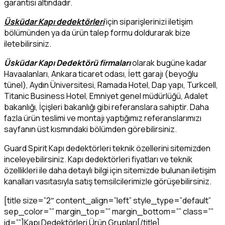
garantisi altındadır.
Üsküdar Kapı dedektörleri
için siparişlerinizi iletişim
bölümünden ya da ürün talep formu doldurarak bize
iletebilirsiniz.
Üsküdar Kapı Dedektörü firmaları
olarak bugüne kadar
Havaalanları, Ankara ticaret odası, İett garajı (beyoğlu
tünel), Aydın Üniversitesi, Ramada Hotel, Dap yapı, Turkcell,
Titanic Business Hotel, Emniyet genel müdürlüğü, Adalet
bakanlığı, İçişleri bakanlığı gibi referanslara sahiptir. Daha
fazla ürün teslimi ve montajı yaptığımız referanslarımızı
sayfanın üst kısmındaki bölümden görebilirsiniz.
Guard Spirit Kapı dedektörleri teknik özellerini sitemizden
inceleyebilirsiniz. Kapı dedektörleri fiyatları ve teknik
özellikleri ile daha detaylı bilgi için sitemizde bulunan iletişim
kanalları vasıtasıyla satış temsilcilerimizle görüşebilirsiniz.
[title size=”2″ content_align=”left” style_type=”default”
sep_color=”” margin_top=”” margin_bottom=”” class=””
id=””]Kapı Dedektörleri Ürün Grupları[/title]