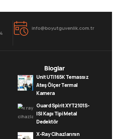
info@boyutguvenlik.com.tr
84
Bloglar
Unit UTi165K Temassız
Ateş Ölçer Termal
Kamera
Guard Spirit XYT2101S-
ISI Kapı Tipi Metal
Dedektör
X-Ray Cihazlarının