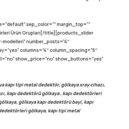
ype=”default” sep_color=”” margin_top=””
leri Ürün Grupları[/title][products_slider
r-modelleri” number_posts=”4″
lay=”yes” columns=”4″ column_spacing=”5″
ll=”no” show_price=”no” show_buttons=”yes”
a kapı tipi metal dedektör, gölkaya xray cihazı,
zı, kapı dedektörü gölkaya , kapı dedektörleri
 gölkaya, gölkaya kapı dedektörü bayi, kapı
dedektörleri gölkaya, kapı tipi metal