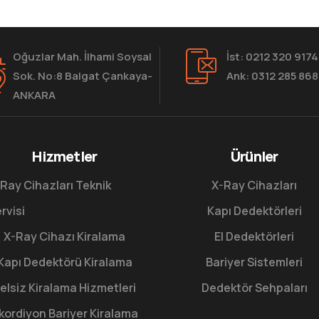
Oğuzlar Mah. İlhami Soysal
İst: 0212 320 9174
Sok. No:8 Balgat Çankaya-
Ank: 0312 285 86
ANKARA
Hizmetler
Ürünler
Ray Cihazları Teknik
X-Ray Cihazları
rvisi
Kapı Dedektörleri
X-Ray Cihazı Kiralama
El Dedektörleri
Kapı Dedektörü Kiralama
Bariyer Sistemleri
elsiz Kiralama Hizmetleri
Dedektör Sehpaları
kordiyon Bariyer Kiralama