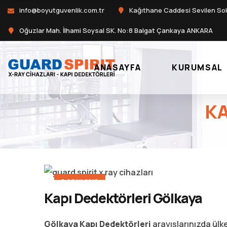
info@boyutguvenlik.com.tr
Kağıthane Caddesi Sevilen So
Oğuzlar Mah. İlhami Soysal SK. No:8 Balgat Çankaya ANKARA
ANASAYFA
KURUMSAL
KA
3 OCAK 2017
Kapı Dedektörleri Gölkaya
Gölkaya Kapı Dedektörleri
arayışlarınızda ülk