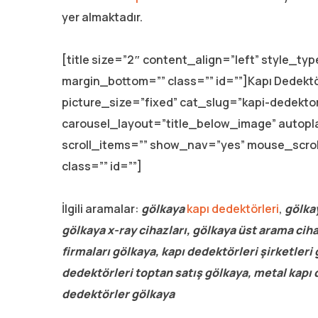
yer almaktadır.
[title size=”2″ content_align=”left” style_t
margin_bottom=”” class=”” id=””]Kapı Dedektör
picture_size=”fixed” cat_slug=”kapi-dedekto
carousel_layout=”title_below_image” autop
scroll_items=”” show_nav=”yes” mouse_scro
class=”” id=””]
İlgili aramalar:
gölkaya
kapı dedektörleri
,
gölkay
gölkaya x-ray cihazları, gölkaya üst arama ciha
firmaları gölkaya, kapı dedektörleri şirketleri
dedektörleri toptan satış gölkaya, metal kapı 
dedektörler gölkaya