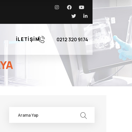
İLETIŞIM
0212 320 9174
AYA