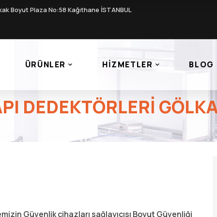
kak Boyut Plaza No:58 Kağıthane İSTANBUL
ÜRÜNLER
HIZMETLER
BLOG
PI DEDEKTÖRLERI GÖLK
emizin Güvenlik cihazları sağlayıcısı Boyut Güvenliği