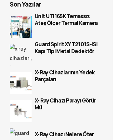
Son Yazılar
Unit UTi165K Temassız
Ateş Ölçer Termal Kamera
Guard Spirit XYT2101S-ISI
Kapı Tipi Metal Dedektör
X-Ray Cihazlarının Yedek
Parçaları
X- Ray Cihazı Parayı Görür
Mü
X-Ray Cihazı Nelere Öter