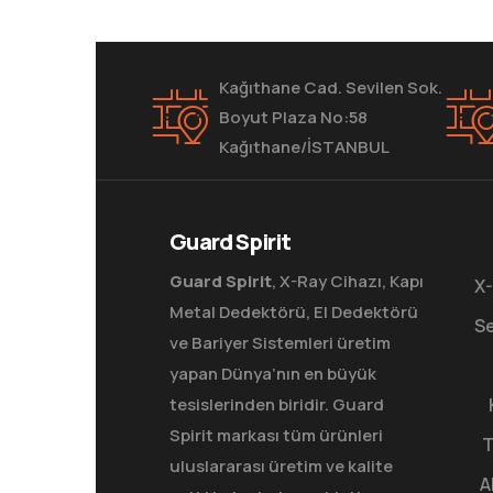
Kağıthane Cad. Sevilen Sok.
Boyut Plaza No:58
Kağıthane/İSTANBUL
Guard Spirit
Guard Spirit
, X-Ray Cihazı, Kapı
X-
Metal Dedektörü, El Dedektörü
Se
ve Bariyer Sistemleri üretim
yapan Dünya’nın en büyük
tesislerinden biridir. Guard
Spirit markası tüm ürünleri
T
uluslararası üretim ve kalite
A