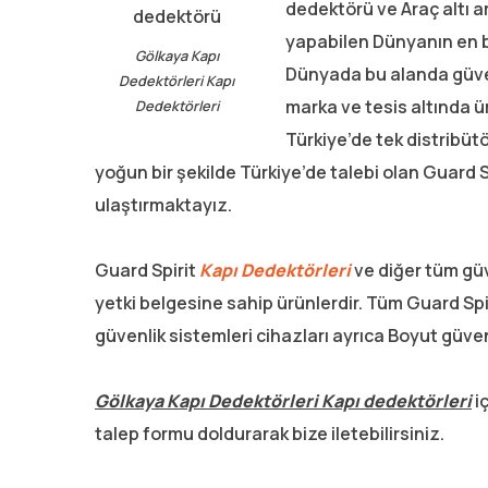
dedektörü ve Araç altı 
yapabilen Dünyanın en bü
Gölkaya Kapı
Dünyada bu alanda güvenl
Dedektörleri Kapı
marka ve tesis altında 
Dedektörleri
Türkiye’de tek distribüt
yoğun bir şekilde Türkiye’de talebi olan Guard S
ulaştırmaktayız.
Guard Spirit
Kapı Dedektörleri
ve diğer tüm güv
yetki belgesine sahip ürünlerdir. Tüm Guard Spi
güvenlik sistemleri cihazları ayrıca Boyut güven
Gölkaya Kapı Dedektörleri Kapı dedektörleri
iç
talep formu doldurarak bize iletebilirsiniz.