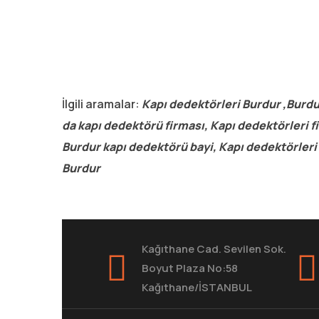
İlgili aramalar:
Kapı dedektörleri Burdur ,Burd
da kapı dedektörü firması, Kapı dedektörleri fi
Burdur kapı dedektörü bayi, Kapı dedektörleri
Burdur
Kağıthane Cad. Sevilen Sok.
Boyut Plaza No:58
Kağıthane/İSTANBUL