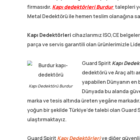
firmasıdır.
Kapı dedektörleri Burdur
talepleri 
Metal Dedektörü ile hemen teslim olanağına sah
Kapı Dedektörleri
cihazlarımız ISO,CE belgeler
parça ve servis garantili olan ürünlerimizle Li
Guard Spirit
Kapı Dedekt
dedektörü ve Araç altı 
yapabilen Dünyanın en bü
Kapı Dedektörü Burdur
Dünyada bu alanda güvenl
marka ve tesis altında üreten yegâne markadır.
yoğun bir şekilde Türkiye’de talebi olan Guard S
ulaştırmaktayız.
Guard Spirit
Kapı Dedektörleri
ve diğer güvenli