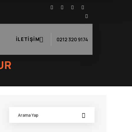
İLETIŞIM
0212 320 9174
UR