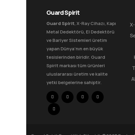
Guard Spirit
Guard Spirit
, X-Ray Cihazı, Kapı
X-
Metal Dedektörü, El Dedektörü
Se
ve Bariyer Sistemleri üretim
yapan Dünya’nın en büyük
tesislerinden biridir. Guard
Spirit markası tüm ürünleri
T
uluslararası üretim ve kalite
A
yetki belgelerine sahiptir.