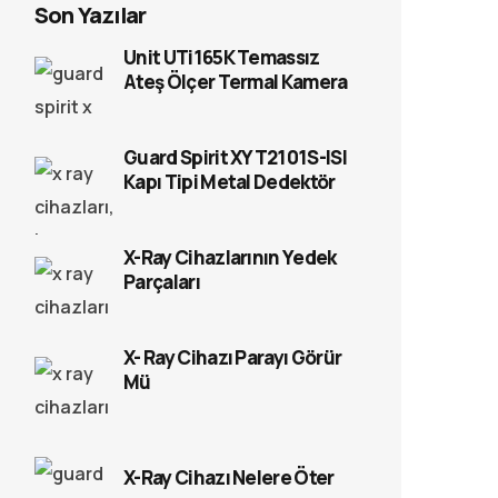
Son Yazılar
Unit UTi165K Temassız
Ateş Ölçer Termal Kamera
Guard Spirit XYT2101S-ISI
Kapı Tipi Metal Dedektör
X-Ray Cihazlarının Yedek
Parçaları
X- Ray Cihazı Parayı Görür
Mü
X-Ray Cihazı Nelere Öter