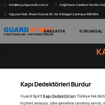
info@boyutguvenlik.com.tr
Kağıthane Caddesi Sevilen So
Oğuzlar Mah. İlhami Soysal SK. No:8 Balgat Çankaya ANKARA
ANASAYFA
KURUMSAL
K
Kapı Dedektörleri Burdur
Guard Spirit
Kapı Dedektörleri
Türkiye tek dist
hizmet anlayışı, ülke geneline yayılmış servis, 