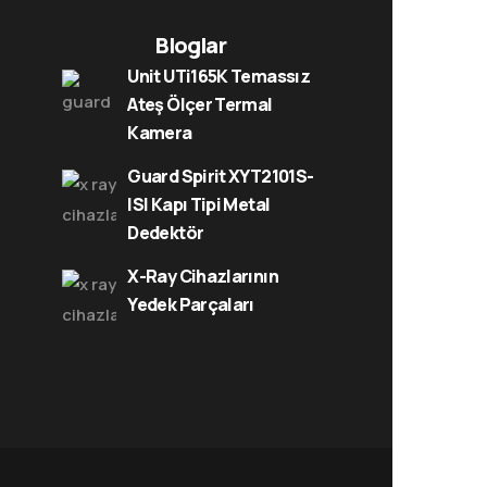
Bloglar
Unit UTi165K Temassız
Ateş Ölçer Termal
Kamera
Guard Spirit XYT2101S-
ISI Kapı Tipi Metal
Dedektör
X-Ray Cihazlarının
Yedek Parçaları