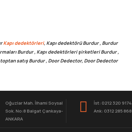
ur
Kapı dedektörleri
, Kapı dedektörü Burdur , Burdur
rmaları Burdur , Kapı dedektörleri şirketleri Burdur ,
 toptan satış Burdur , Door Dedector, Door Dedector
Oğuzlar Mah. İlhami Soysal
İst: 0212 320 9174
Sok. No:8 Balgat Çankaya-
Ank: 0312 285 86
ANKARA