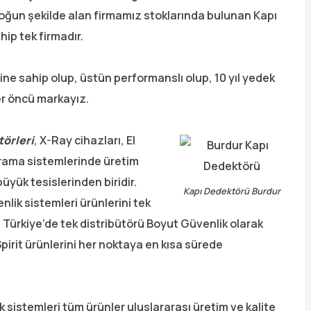
yoğun şekilde alan firmamız stoklarında bulunan Kapı
ip tek firmadır.
ine sahip olup, üstün performanslı olup, 10 yıl yedek
der öncü markayız.
örleri
, X-Ray cihazları, El
arama sistemlerinde üretim
yük tesislerinden biridir.
Kapı Dedektörü Burdur
ik sistemleri ürünlerini tek
 Türkiye’de tek distribütörü Boyut Güvenlik olarak
pirit ürünlerini her noktaya en kısa sürede
k sistemleri tüm ürünler uluslararası üretim ve kalite