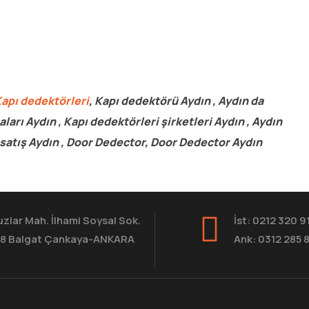
apı dedektörleri
, Kapı dedektörü Aydın , Aydın da
ları Aydın , Kapı dedektörleri şirketleri Aydın , Aydın
 satış Aydın , Door Dedector, Door Dedector Aydın
zlar Mah. İlhami Soysal Sok.
İst: 0212 320 9
8 Balgat Çankaya-ANKARA
Ank: 0312 285 