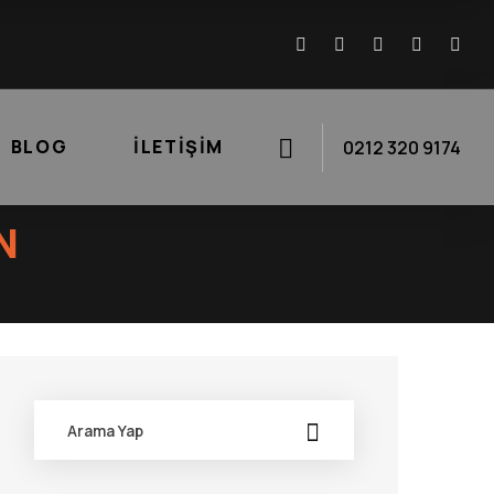
BLOG
İLETIŞIM
0212 320 9174
N