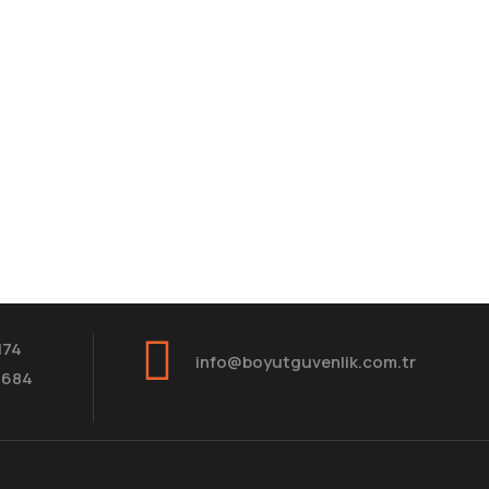
174
info@boyutguvenlik.com.tr
8684