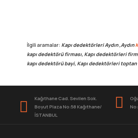
İlgili aramalar:
Kapı dedektörleri Aydın ,Aydın
K
kapı dedektörü firması, Kapı dedektörleri firma
kapı dedektörü bayi, Kapı dedektörleri toptan
Kağıthane Cad. Sevilen Sok.
Oğu
Boyut Plaza No:58 Kağıthane/
No:
İSTANBUL