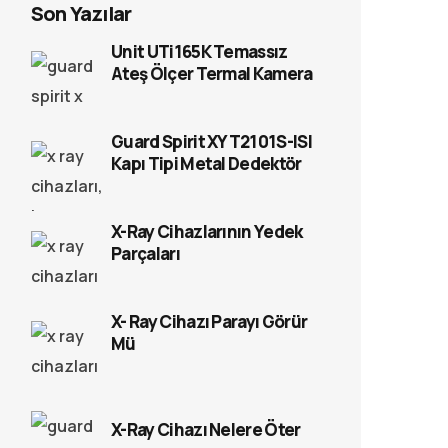
Son Yazılar
Unit UTi165K Temassız
Ateş Ölçer Termal Kamera
Guard Spirit XYT2101S-ISI
Kapı Tipi Metal Dedektör
X-Ray Cihazlarının Yedek
Parçaları
X- Ray Cihazı Parayı Görür
Mü
X-Ray Cihazı Nelere Öter