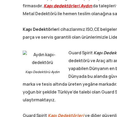
firmasıdır.
Kapı dedektörleri Aydın
da talepleri
Metal Dedektörü ile hemen teslim olanağına sah
Kapı Dedektörleri
cihazlarımız ISO,CE belgeler
parça ve servis garantili olan ürünlerimizle Li
Guard Spirit
Kapı Dedekt
dedektörü ve Araç altı 
yapabilen Dünyanın en bü
Kapı Dedektörü Aydın
Dünyada bu alanda güvenl
marka ve tesis altında üreten yegâne markadır.
yoğun bir şekilde Türkiye’de talebi olan Guard S
ulaştırmaktayız.
Guard Spirit
Kapı Dedektörleri
ve diğer güvenli