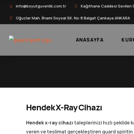
info@boyutguvenlik.com.tr
Kağıthane Caddesi Sevilen 
Oğuzlar Mah. İlhami Soysal SK. No:8 Balgat Çankaya ANKARA
ANASAYFA
KUR
Hendek X-Ray Cihazı
Hendek x-ray cihazı
taleplerinizi hızlı şekild
veren ve teslimat gerçekleştiren guard spiritin