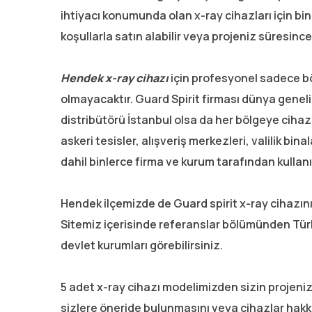
ihtiyacı konumunda olan x-ray cihazları için bin
koşullarla satın alabilir veya projeniz süresince 
Hendek x-ray cihazı
için profesyonel sadece b
olmayacaktır. Guard Spirit firması dünya geneli
distribütörü İstanbul olsa da her bölgeye cihaz
askeri tesisler, alışveriş merkezleri, valilik bina
dahil binlerce firma ve kurum tarafından kullan
Hendek ilçemizde de Guard spirit x-ray cihazını
Sitemiz içerisinde referanslar bölümünden Türk
devlet kurumları görebilirsiniz.
5 adet x-ray cihazı modelimizden sizin projen
sizlere öneride bulunmasını veya cihazlar hakkın