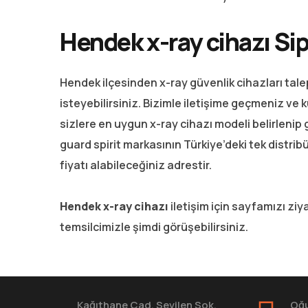
Hendek x-ray cihazı Sip
Hendek ilçesinden x-ray güvenlik cihazları talep
isteyebilirsiniz. Bizimle iletişime geçmeniz ve k
sizlere en uygun x-ray cihazı modeli belirlenip 
guard spirit markasının Türkiye’deki tek distrib
fiyatı alabileceğiniz adrestir.
Hendek x-ray cihazı
iletişim için sayfamızı zi
temsilcimizle şimdi görüşebilirsiniz.
Kağıthane Cad. Sevilen Sok.
Oğu