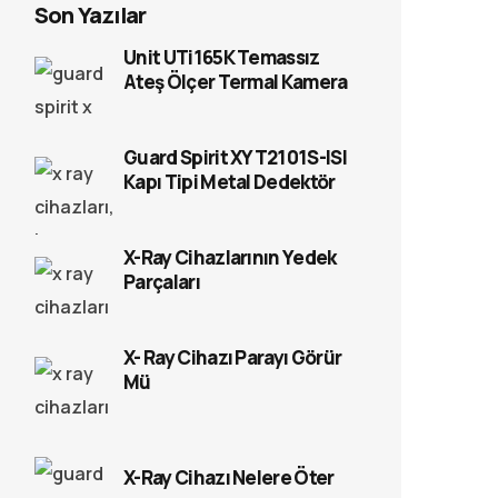
Son Yazılar
Unit UTi165K Temassız
Ateş Ölçer Termal Kamera
Guard Spirit XYT2101S-ISI
Kapı Tipi Metal Dedektör
X-Ray Cihazlarının Yedek
Parçaları
X- Ray Cihazı Parayı Görür
Mü
X-Ray Cihazı Nelere Öter