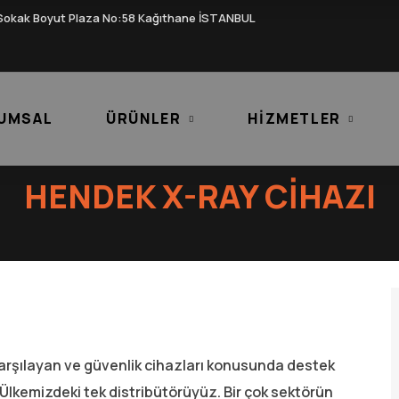
Sokak Boyut Plaza No:58 Kağıthane İSTANBUL
UMSAL
ÜRÜNLER
HIZMETLER
HENDEK X-RAY CIHAZI
e karşılayan ve güvenlik cihazları konusunda destek
 Ülkemizdeki tek distribütörüyüz. Bir çok sektörün