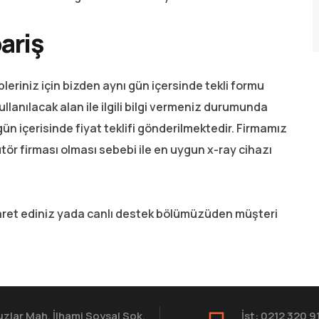
ariş
leriniz için bizden aynı gün içersinde tekli formu
ullanılacak alan ile ilgili bilgi vermeniz durumunda
gün içerisinde fiyat teklifi gönderilmektedir. Firmamız
ütör firması olması sebebi ile en uygun x-ray cihazı
yaret ediniz yada canlı destek bölümüzüden müşteri
zlar Mah. İlhami Soysal Sok.
İst: 0212 320 9