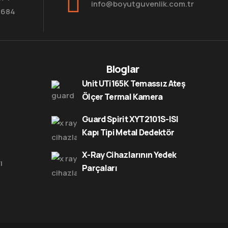
info@boyutguvenlik.com.tr
8684
Bloglar
Unit UTi165K Temassız Ateş
Ölçer Termal Kamera
Guard Spirit XYT2101S-ISI
Kapı Tipi Metal Dedektör
X-Ray Cihazlarının Yedek
ı
Parçaları