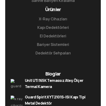
Sahne Bariyeri Kiralama
Ürünler
X-Ray Cihazları
Kapı Dedektörleri
El Dedektörleri
Bariyer Sistemleri
Dedektör Sehpaları
Bloglar
Unit UTi165K Temassız Ateş Ölçer
Termal Kamera
Guard Spirit XYT2101S-ISI Kapı Tipi
Metal Dedektör