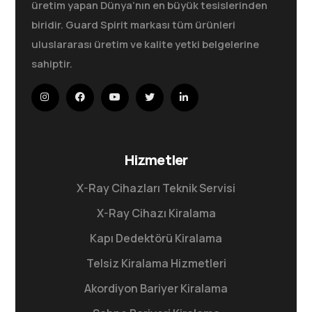
üretim yapan Dünya’nın en büyük tesislerinden
biridir. Guard Spirit markası tüm ürünleri
uluslararası üretim ve kalite yetki belgelerine
sahiptir.
Hizmetler
X-Ray Cihazları Teknik Servisi
X-Ray Cihazı Kiralama
Kapı Dedektörü Kiralama
Telsiz Kiralama Hizmetleri
Akordiyon Bariyer Kiralama