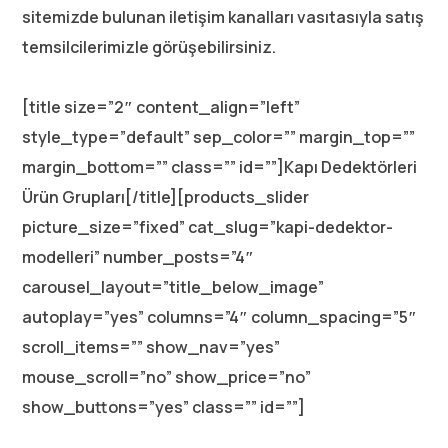
sitemizde bulunan iletişim kanalları vasıtasıyla satış
temsilcilerimizle görüşebilirsiniz.
[title size=”2″ content_align=”left”
style_type=”default” sep_color=”” margin_top=””
margin_bottom=”” class=”” id=””]Kapı Dedektörleri
Ürün Grupları[/title][products_slider
picture_size=”fixed” cat_slug=”kapi-dedektor-
modelleri” number_posts=”4″
carousel_layout=”title_below_image”
autoplay=”yes” columns=”4″ column_spacing=”5″
scroll_items=”” show_nav=”yes”
mouse_scroll=”no” show_price=”no”
show_buttons=”yes” class=”” id=””]