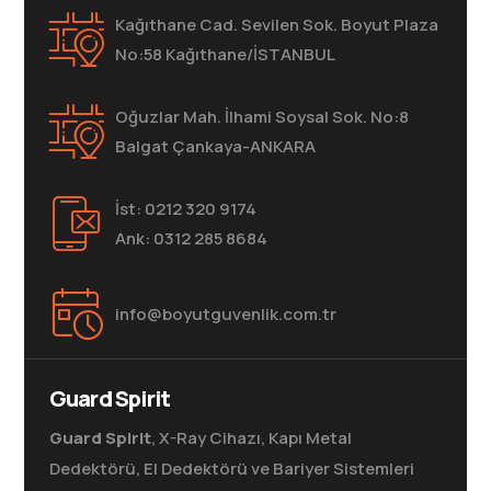
Kağıthane Cad. Sevilen Sok. Boyut Plaza
No:58 Kağıthane/İSTANBUL
Oğuzlar Mah. İlhami Soysal Sok. No:8
Balgat Çankaya-ANKARA
İst: 0212 320 9174
Ank: 0312 285 8684
info@boyutguvenlik.com.tr
Guard Spirit
Guard Spirit
, X-Ray Cihazı, Kapı Metal
Dedektörü, El Dedektörü ve Bariyer Sistemleri