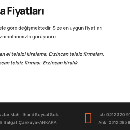
a Fiyatları
ele göre değişmektedir. Size en uygun fiyatları
uzmanlarımızla görüşünüz.
n el telsizi kiralama, Erzincan telsiz firmaları,
ncan telsiz firması, Erzincan kiralık
zlar Mah. İlhami Soysal Sok.
İst: 0212 320 9
8 Balgat Çankaya-ANKARA
Ank: 0312 285 