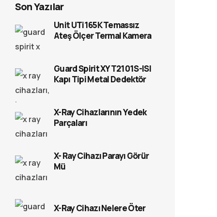
Son Yazılar
Unit UTi165K Temassız
Ateş Ölçer Termal Kamera
Guard Spirit XYT2101S-ISI
Kapı Tipi Metal Dedektör
X-Ray Cihazlarının Yedek
Parçaları
X- Ray Cihazı Parayı Görür
Mü
X-Ray Cihazı Nelere Öter