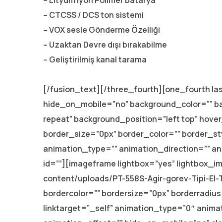
– Lityum iyon Polimer batarya
– CTCSS / DCS ton sistemi
– VOX sesle Gönderme Özelliği
– Uzaktan Devre dışı bırakabilme
– Geliştirilmiş kanal tarama
[/fusion_text][/three_fourth][one_fourth la
hide_on_mobile=”no” background_color=”” 
repeat” background_position=”left top” hover
border_size=”0px” border_color=”” border_s
animation_type=”” animation_direction=”” an
id=””][imageframe lightbox=”yes” lightbox_im
content/uploads/PT-558S-Agir-gorev-Tipi-El-
bordercolor=”” bordersize=”0px” borderradius=
linktarget=”_self” animation_type=”0″ anim