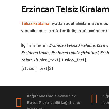
Erzincan Telsiz Kiralam
Telsiz kiralama
fiyatları adet alımlarına ve mod
verebilmemiz için lütfen iletişim bölümünden 
İlgili aramalar :
Erzincan telsiz kiralama, Erzinca
Erzincan telsiz, Erzincan telsiz şirketleri, Erzi
telsiz
[/fusion_text][fusion_text]
[/fusion_text]21
Kağıthane Cad. Sevilen Sok.
Oğu
Boyut Plaza No:58 Kağıthane/
No: