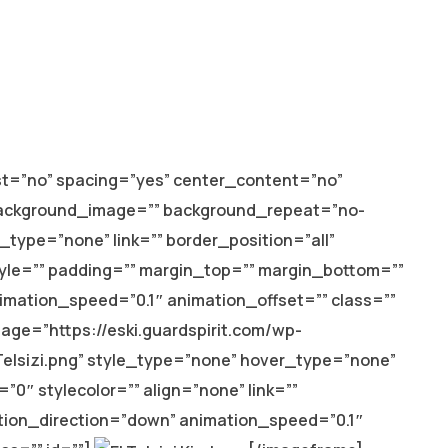
st=”no” spacing=”yes” center_content=”no”
background_image=”” background_repeat=”no-
_type=”none” link=”” border_position=”all”
tyle=”” padding=”” margin_top=”” margin_bottom=””
imation_speed=”0.1″ animation_offset=”” class=””
age=”https://eski.guardspirit.com/wp-
Telsizi.png” style_type=”none” hover_type=”none”
”0″ stylecolor=”” align=”none” link=””
ation_direction=”down” animation_speed=”0.1″