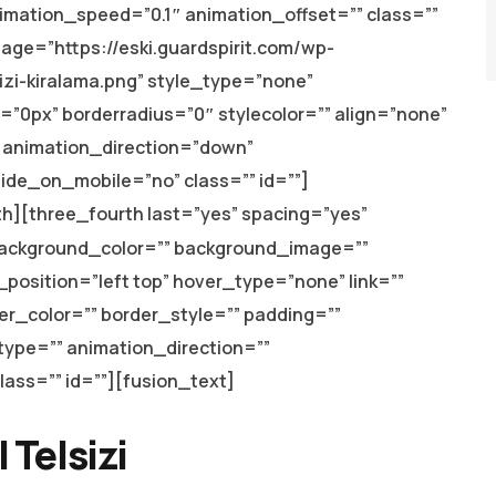
imation_speed=”0.1″ animation_offset=”” class=””
age=”https://eski.guardspirit.com/wp-
izi-kiralama.png” style_type=”none”
=”0px” borderradius=”0″ stylecolor=”” align=”none”
″ animation_direction=”down”
ide_on_mobile=”no” class=”” id=””]
h][three_fourth last=”yes” spacing=”yes”
ackground_color=”” background_image=””
osition=”left top” hover_type=”none” link=””
er_color=”” border_style=”” padding=””
ype=”” animation_direction=””
ass=”” id=””][fusion_text]
 Telsizi