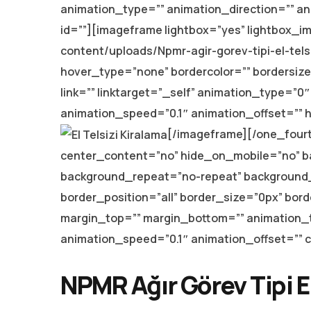
animation_type=”” animation_direction=”” an
id=””][imageframe lightbox=”yes” lightbox_im
content/uploads/Npmr-agir-gorev-tipi-el-tels
hover_type=”none” bordercolor=”” bordersize
link=”” linktarget=”_self” animation_type=”0
animation_speed=”0.1″ animation_offset=”” h
[/imageframe][/one_fourt
center_content=”no” hide_on_mobile=”no” b
background_repeat=”no-repeat” background_p
border_position=”all” border_size=”0px” bord
margin_top=”” margin_bottom=”” animation_t
animation_speed=”0.1″ animation_offset=”” cl
NPMR Ağır Görev Tipi El