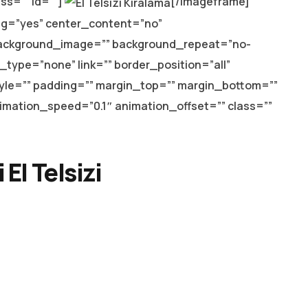
ss=”” id=””]
[/imageframe]
ing=”yes” center_content=”no”
background_image=”” background_repeat=”no-
_type=”none” link=”” border_position=”all”
tyle=”” padding=”” margin_top=”” margin_bottom=””
imation_speed=”0.1″ animation_offset=”” class=””
El Telsizi