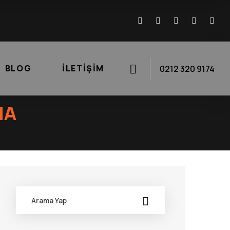
BLOG
İLETIŞIM
0212 320 9174
MA