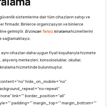
iralama
güvenlik sistemlerine dair tüm cihazların satışı ve
er firmadır. Binlerce organizasyon ve binlerce
ine gelmiştir.
Erzincan
Telsiz
kiralama
hizmetlerini
de sağlamaktayız.
le aynı cihazları daha uygun fiyat koşullarıyla hizmete
alışveriş merkezleri, konsolosluklar, okullar,
ve kiralama hizmetinde bulunmuştur.
_content=”no” hide_on_mobile=”no”
background_repeat=”no-repeat”
one” link=”” border_position=”all”
tyle=”” padding=”” margin_top=”” margin_bottom=””