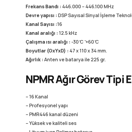
Frekans Bandı :
446.000 – 446.100 MHz
Devre yapısı :
DSP Sayısal Sinyal İşleme Teknolo
Kanal Sayısı :
16
Kanal aralığı :
12.5 kHz
Çalışma ısı aralığı :
-30 ̊C ̃ +60 ̊C
Boyutlar (GxYxD) :
47 x 110 x 34 mm.
Ağırlık :
Anten ve batarya ile 225 gr.
NPMR Ağır Görev Tipi El 
– 16 Kanal
– Profesyonel yapı
– PMR446 kanal düzeni
– Yüksek ve kaliteli ses