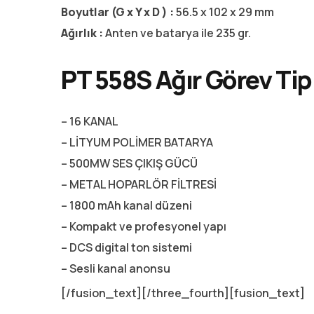
Boyutlar (G x Y x D ) :
56.5 x 102 x 29 mm
Ağırlık :
Anten ve batarya ile 235 gr.
PT 558S Ağır Görev Tipi
– 16 KANAL
– LİTYUM POLİMER BATARYA
– 500MW SES ÇIKIŞ GÜCÜ
– METAL HOPARLÖR FİLTRESİ
– 1800 mAh kanal düzeni
– Kompakt ve profesyonel yapı
– DCS digital ton sistemi
– Sesli kanal anonsu
[/fusion_text][/three_fourth][fusion_text]