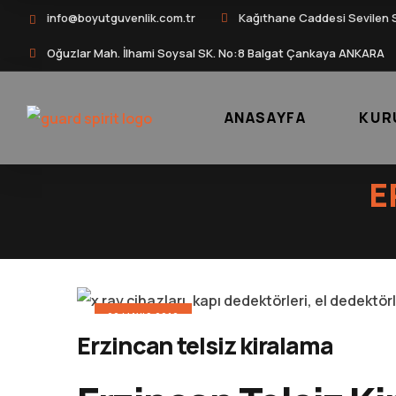
info@boyutguvenlik.com.tr
Kağıthane Caddesi Sevilen 
Oğuzlar Mah. İlhami Soysal SK. No:8 Balgat Çankaya ANKARA
ANASAYFA
KUR
E
22 MAYIS 2016
Erzincan telsiz kiralama