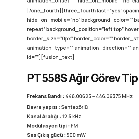
animation_offset=”” hide_on_mobile=”no” cla
[/one_fourth][three_fourth last=”yes” spac
hide_on_mobile=”no” background_color=”” 
repeat” background_position=”left top” hover
border_size=”0px” border_color=”” border_s
animation_type=”” animation_direction=”” an
id=””][fusion_text]
PT 558S Ağır Görev Tipi 
Frekans Bandı :
446.00625 – 446.09375 MHz
Devre yapısı :
Sentezörlü
Kanal Aralığı :
12.5 kHz
Modülasyon tipi :
FM
Ses Çıkış gücü :
500 mW