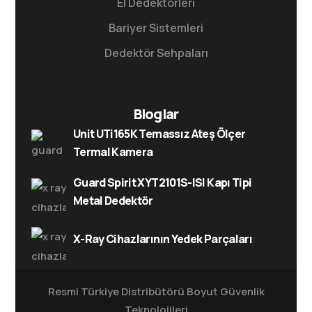
El Dedektörleri
Bariyer Sistemleri
Dedektör Sehpaları
Bloglar
Unit UTi165K Temassız Ateş Ölçer
Termal Kamera
Guard Spirit XYT2101S-ISI Kapı Tipi
Metal Dedektör
X-Ray Cihazlarının Yedek Parçaları
Resmi Türkiye Distribütörü
Boyut Güvenlik
Teknolojileri