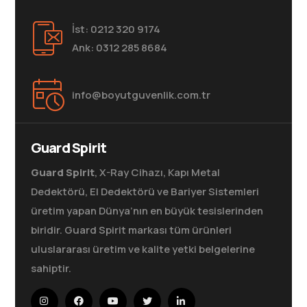
İst: 0212 320 9174
Ank: 0312 285 8684
info@boyutguvenlik.com.tr
Guard Spirit
Guard Spirit
, X-Ray Cihazı, Kapı Metal
Dedektörü, El Dedektörü ve Bariyer Sistemleri
üretim yapan Dünya’nın en büyük tesislerinden
biridir. Guard Spirit markası tüm ürünleri
uluslararası üretim ve kalite yetki belgelerine
sahiptir.