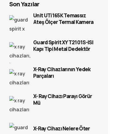
Son Yazılar
Unit UTi165K Temassız
Ateş Ölçer Termal Kamera
Guard Spirit XYT2101S-ISI
Kapı Tipi Metal Dedektör
X-Ray Cihazlarının Yedek
Parçaları
X- Ray Cihazı Parayı Görür
Mü
X-Ray Cihazı Nelere Öter