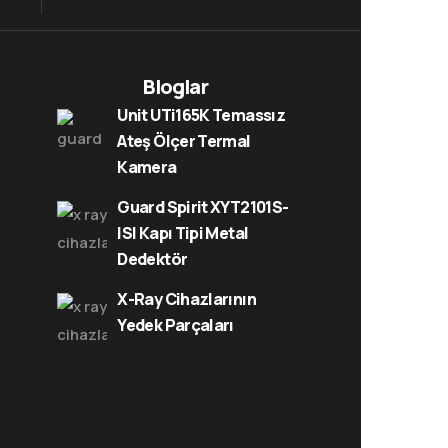
Bloglar
Unit UTi165K Temassız
Ateş Ölçer Termal
Kamera
Guard Spirit XYT2101S-
ISI Kapı Tipi Metal
Dedektör
X-Ray Cihazlarının
Yedek Parçaları