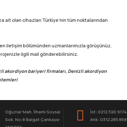
 ait olan cihazları Türkiye’nin tüm noktalarından
ütfen iletişim bölümünden uzmanlarımızla görüşünüz.
rojenizle ilgili mail gönderebilirsiniz.
li akordiyon bariyeri firmaları, Denizli akordiyon
istemleri
Oğuzlar Mah. İlhami Soysal
İst: 0212 320 9174
Sok. No:8 Balgat Çankaya-
Ank: 0312 285 86