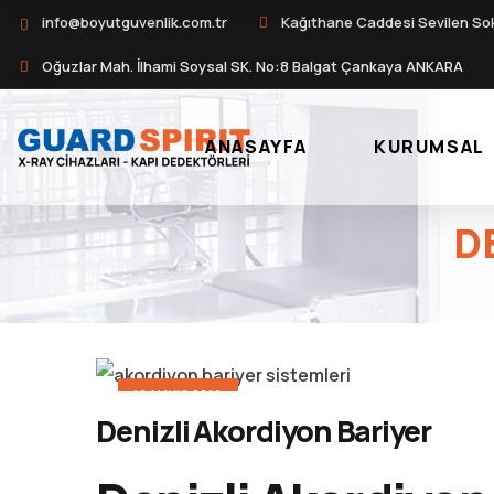
info@boyutguvenlik.com.tr
Kağıthane Caddesi Sevilen So
Oğuzlar Mah. İlhami Soysal SK. No:8 Balgat Çankaya ANKARA
ANASAYFA
KURUMSAL
D
10 MAYIS 2016
Denizli Akordiyon Bariyer