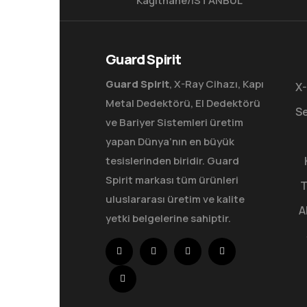
Kağıthane/İSTANBUL
Guard Spirit
Guard Spirit
, X-Ray Cihazı, Kapı
X-
Metal Dedektörü, El Dedektörü
Se
ve Bariyer Sistemleri üretim
yapan Dünya’nın en büyük
tesislerinden biridir. Guard
Spirit markası tüm ürünleri
T
uluslararası üretim ve kalite
A
yetki belgelerine sahiptir.