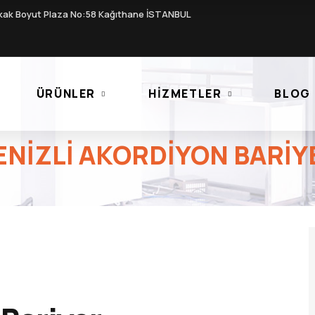
kak Boyut Plaza No:58 Kağıthane İSTANBUL
ÜRÜNLER
HIZMETLER
BLOG
ENIZLI AKORDIYON BARIY