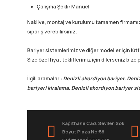
Çalışma Şekli: Manuel
Nakliye, montaj ve kurulumu tamamen firmamıza
sipariş verebilirsiniz.
Bariyer sistemlerimiz ve diğer modeller için l
Size özel fiyat tekliflerimiz için dilerseniz bize p
İlgili aramalar :
Denizli akordiyon bariyer, Deniz
bariyeri kiralama, Denizli akordiyon bariyer s
Kağıthane Cad. Sevilen Sok.
Boyut Plaza No:58