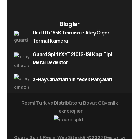
Bloglar
Unit UTi165K Temassız Ateş Ölçer
Termal Kamera
Guard Spirit XYT2101S-ISI Kapı Tipi
Metal Dedektör
X-Ray Cihazlarının Yedek Parçaları
Resmi Türkiye Distribütörü
Boyut Güvenlik
Teknolojileri
Guard Spirit Resmi Web Sitesidir©2023 Design by