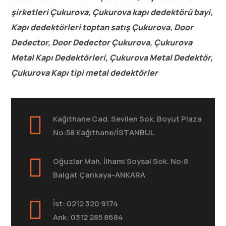
şirketleri Çukurova, Çukurova kapı dedektörü bayi,
Kapı dedektörleri toptan satış Çukurova, Door
Dedector, Door Dedector Çukurova, Çukurova
Metal Kapı Dedektörleri, Çukurova Metal Dedektör,
Çukurova Kapı tipi metal dedektörler
Kağıthane Cad. Sevilen Sok. Boyut Plaza
No:58 Kağıthane/İSTANBUL
Oğuzlar Mah. İlhami Soysal Sok. No:8
Balgat Çankaya-ANKARA
İst: 0212 320 9174
Ank: 0312 285 8684