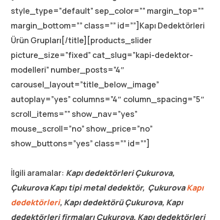
style_type=”default” sep_color=”” margin_top=””
margin_bottom=”” class=”” id=””]Kapı Dedektörleri
Ürün Grupları[/title][products_slider
picture_size=”fixed” cat_slug=”kapi-dedektor-
modelleri” number_posts=”4″
carousel_layout=”title_below_image”
autoplay=”yes” columns=”4″ column_spacing=”5″
scroll_items=”” show_nav=”yes”
mouse_scroll=”no” show_price=”no”
show_buttons=”yes” class=”” id=””]
İlgili aramalar:
Kapı dedektörleri Çukurova,
Çukurova Kapı tipi metal dedektör, Çukurova
Kapı
dedektörleri
, Kapı dedektörü Çukurova, Kapı
dedektörleri firmaları Çukurova, Kapı dedektörleri