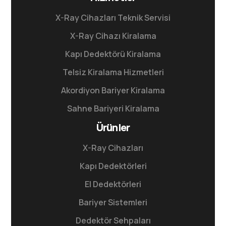
X-Ray Cihazları Teknik Servisi
X-Ray Cihazı Kiralama
Kapı Dedektörü Kiralama
Telsiz Kiralama Hizmetleri
Akordiyon Bariyer Kiralama
Sahne Bariyeri Kiralama
Ürünler
X-Ray Cihazları
Kapı Dedektörleri
El Dedektörleri
Bariyer Sistemleri
Dedektör Sehpaları