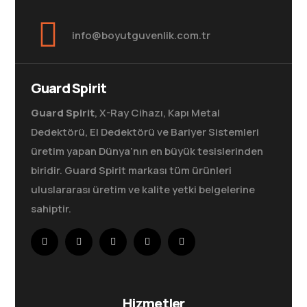
info@boyutguvenlik.com.tr
Guard Spirit
Guard Spirit
, X-Ray Cihazı, Kapı Metal
Dedektörü, El Dedektörü ve Bariyer Sistemleri
üretim yapan Dünya’nın en büyük tesislerinden
biridir. Guard Spirit markası tüm ürünleri
uluslararası üretim ve kalite yetki belgelerine
sahiptir.
Hizmetler