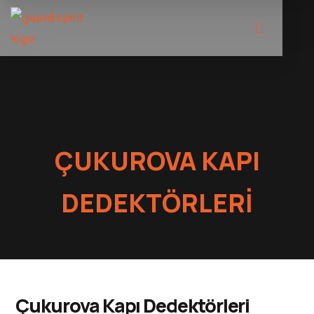
ÇUKUROVA KAPI
DEDEKTÖRLERI
Çukurova Kapı Dedektörleri