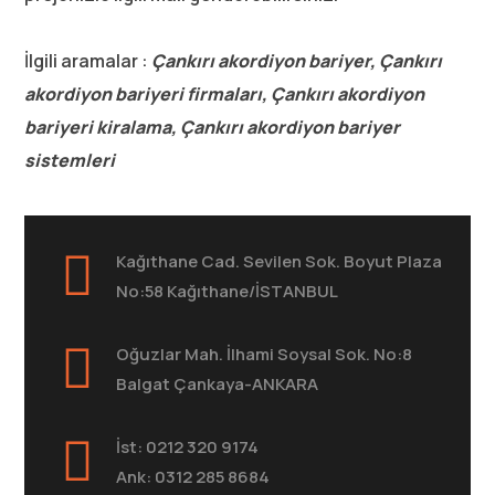
İlgili aramalar :
Çankırı akordiyon bariyer, Çankırı
akordiyon bariyeri firmaları, Çankırı akordiyon
bariyeri kiralama, Çankırı akordiyon bariyer
sistemleri
Kağıthane Cad. Sevilen Sok. Boyut Plaza
No:58 Kağıthane/İSTANBUL
Oğuzlar Mah. İlhami Soysal Sok. No:8
Balgat Çankaya-ANKARA
İst: 0212 320 9174
Ank: 0312 285 8684