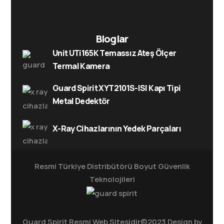
Bloglar
Unit UTi165K Temassız Ateş Ölçer
Termal Kamera
Guard Spirit XYT2101S-ISI Kapı Tipi
Metal Dedektör
X-Ray Cihazlarının Yedek Parçaları
Resmi Türkiye Distribütörü
Boyut Güvenlik
Teknolojileri
Guard Spirit Resmi Web Sitesidir©2023 Design by