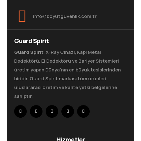
info@boyutguvenlik.com.tr
Guard Spirit
Guard Spirit
, X-Ray Cihazı, Kapı Metal
Dedektörü, El Dedektörü ve Bariyer Sistemleri
üretim yapan Dünya’nın en büyük tesislerinden
biridir. Guard Spirit markası tüm ürünleri
uluslararası üretim ve kalite yetki belgelerine
sahiptir.
Hizmetler