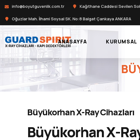
info@boyutguvenlik.com.tr
Kağıthane Caddesi Sevilen So
Oğuzlar Mah. İlhami Soysal SK. No:8 Balgat Çankaya ANKARA
ANASAYFA
KURUMSAL
BÜ
Büyükorhan X-Ray Cihazları
Büyükorhan X-Ray