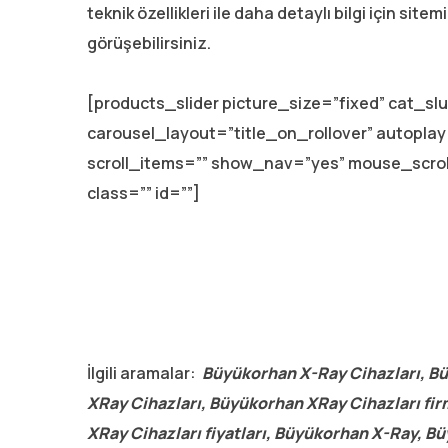
teknik özellikleri ile daha detaylı bilgi için site
görüşebilirsiniz.
[products_slider picture_size=”fixed” cat_s
carousel_layout=”title_on_rollover” autopl
scroll_items=”” show_nav=”yes” mouse_scro
class=”” id=””]
İlgili aramalar:
Büyükorhan X-Ray Cihazları, Bü
XRay Cihazları, Büyükorhan XRay Cihazları fir
XRay Cihazları fiyatları, Büyükorhan X-Ray, B