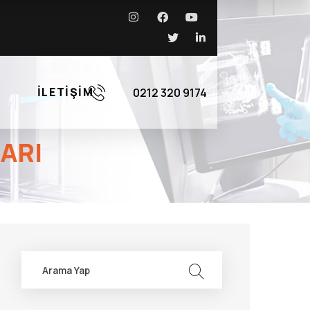
İLETIŞIM
0212 320 9174
ARI