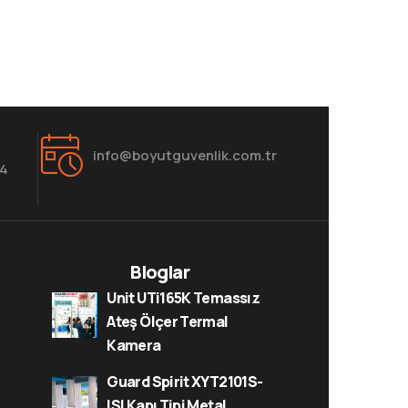
info@boyutguvenlik.com.tr
84
Bloglar
Unit UTi165K Temassız
Ateş Ölçer Termal
Kamera
Guard Spirit XYT2101S-
ISI Kapı Tipi Metal