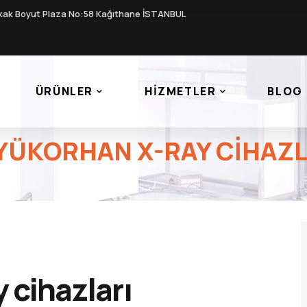
kak Boyut Plaza No:58 Kağıthane İSTANBUL
ÜRÜNLER
HIZMETLER
BLOG
YÜKORHAN X-RAY CIHAZL
 cihazları