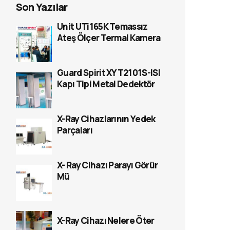
Son Yazılar
Unit UTi165K Temassız
Ateş Ölçer Termal Kamera
Guard Spirit XYT2101S-ISI
Kapı Tipi Metal Dedektör
X-Ray Cihazlarının Yedek
Parçaları
X- Ray Cihazı Parayı Görür
Mü
X-Ray Cihazı Nelere Öter