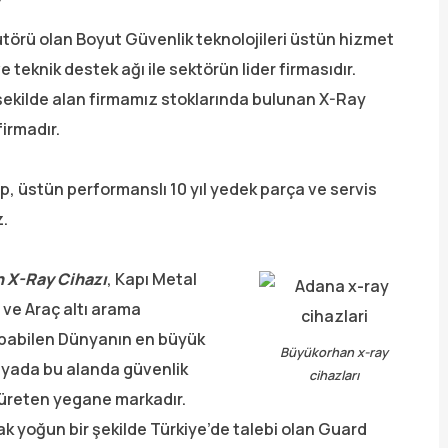
bütörü olan Boyut Güvenlik teknolojileri üstün hizmet
e teknik destek ağı ile sektörün lider firmasıdır.
şekilde alan firmamız stoklarında bulunan X-Ray
irmadır.
p, üstün performanslı 10 yıl yedek parça ve servis
z.
n
X-Ray Cihazı
, Kapı Metal
 ve Araç altı arama
apabilen Dünyanın en büyük
Büyükorhan x-ray
ünyada bu alanda güvenlik
cihazları
a üreten yegane markadır.
ak yoğun bir şekilde Türkiye’de talebi olan Guard