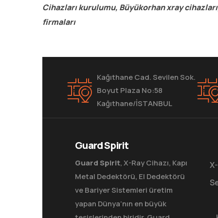
Cihazları kurulumu, Büyükorhan xray cihazları
firmaları
Kağıthane Cad. Sevilen Sok.
Boyut Plaza No:58
Kağıthane/İSTANBUL
Guard Spirit
Guard Spirit
, X-Ray Cihazı, Kapı
X-
Metal Dedektörü, El Dedektörü
Se
ve Bariyer Sistemleri üretim
yapan Dünya’nın en büyük
tesislerinden biridir. Guard