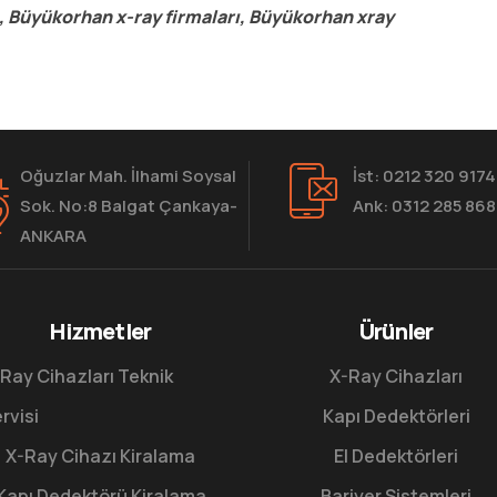
, Büyükorhan x-ray firmaları, Büyükorhan xray
Oğuzlar Mah. İlhami Soysal
İst: 0212 320 9174
Sok. No:8 Balgat Çankaya-
Ank: 0312 285 86
ANKARA
Hizmetler
Ürünler
Ray Cihazları Teknik
X-Ray Cihazları
rvisi
Kapı Dedektörleri
X-Ray Cihazı Kiralama
El Dedektörleri
Kapı Dedektörü Kiralama
Bariyer Sistemleri