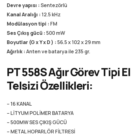
Devre yapısı :
Sentezörlü
Kanal Aralığı :
12.5 kHz
Modülasyon tipi :
FM
Ses Çıkış gücü :
500 mW
Boyutlar (G x Y x D ) :
56.5 x 102 x 29 mm
Ağırlık :
Anten ve batarya ile 235 gr.
PT 558S Ağır Görev Tipi El
Telsizi
Özellikleri:
– 16 KANAL
– LİTYUM POLİMER BATARYA
– 500MW SES ÇIKIŞ GÜCÜ
– METAL HOPARLÖR FİLTRESİ