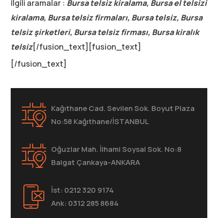
İlgili aramalar :
Bursa telsiz kiralama, Bursa el telsizi
kiralama, Bursa telsiz firmaları, Bursa telsiz, Bursa
telsiz şirketleri, Bursa telsiz firması, Bursa kiralık
telsiz
[/fusion_text][fusion_text]
[/fusion_text]
Kağıthane Cad. Sevilen Sok. Boyut Plaza
No:58 Kağıthane/İSTANBUL
Oğuzlar Mah. İlhami Soysal Sok. No:8
Balgat Çankaya-ANKARA
İst: 0212 320 9174
Ank: 0312 285 8684