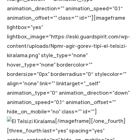
animation_direction=”” animation_speed=”0.1″
animation_offset=”” class=”” id=””][imageframe
lightbox=”yes”
lightbox_image=”https://eski.guardspirit.com/wp-
content/uploads/Npmr-agir-gorev-tipi-el-telsizi-
kiralama.png” style_type=”none”
hover_type=”none” bordercolor=””
bordersize=”0px” borderradius=”0″ stylecolor=””
align=”none” link=”” linktarget=”_self”
animation_type=”0″ animation_direction=”down”
animation_speed=”0.1″ animation_offset=””
hide_on_mobile=”no” class=”” id=””]
[/imageframe][/one_fourth]
[three_fourth last=”yes” spacing=”yes”