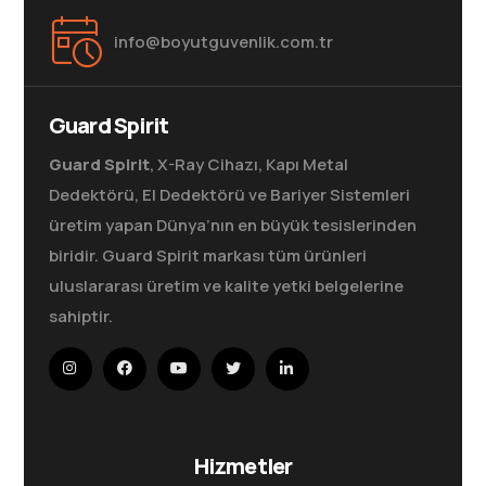
info@boyutguvenlik.com.tr
Guard Spirit
Guard Spirit
, X-Ray Cihazı, Kapı Metal
Dedektörü, El Dedektörü ve Bariyer Sistemleri
üretim yapan Dünya’nın en büyük tesislerinden
biridir. Guard Spirit markası tüm ürünleri
uluslararası üretim ve kalite yetki belgelerine
sahiptir.
Hizmetler