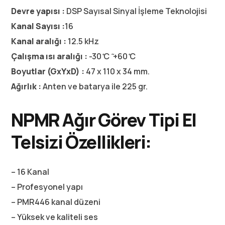
Devre yapısı :
DSP Sayısal Sinyal İşleme Teknolojisi
Kanal Sayısı :
16
Kanal aralığı :
12.5 kHz
Çalışma ısı aralığı :
-30 ̊C ̃ +60 ̊C
Boyutlar (GxYxD) :
47 x 110 x 34 mm.
Ağırlık :
Anten ve batarya ile 225 gr.
NPMR Ağır Görev Tipi El
Telsizi Özellikleri:
– 16 Kanal
– Profesyonel yapı
– PMR446 kanal düzeni
– Yüksek ve kaliteli ses