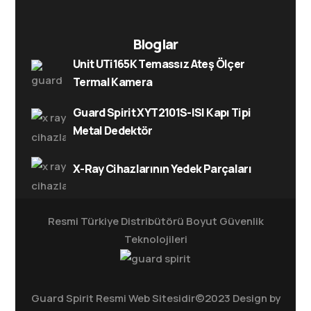
Bloglar
Unit UTi165K Temassız Ateş Ölçer
Termal Kamera
Guard Spirit XYT2101S-ISI Kapı Tipi
Metal Dedektör
X-Ray Cihazlarının Yedek Parçaları
Resmi Türkiye Distribütörü
Boyut Güvenlik
Teknolojileri
Guard Spirit Resmi Web Sitesidir©2023 Design by