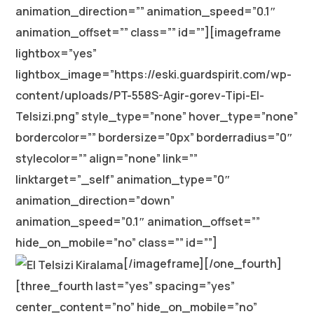
animation_direction=”” animation_speed=”0.1″
animation_offset=”” class=”” id=””][imageframe
lightbox=”yes”
lightbox_image=”https://eski.guardspirit.com/wp-
content/uploads/PT-558S-Agir-gorev-Tipi-El-
Telsizi.png” style_type=”none” hover_type=”none”
bordercolor=”” bordersize=”0px” borderradius=”0″
stylecolor=”” align=”none” link=””
linktarget=”_self” animation_type=”0″
animation_direction=”down”
animation_speed=”0.1″ animation_offset=””
hide_on_mobile=”no” class=”” id=””]
[/imageframe][/one_fourth]
[three_fourth last=”yes” spacing=”yes”
center_content=”no” hide_on_mobile=”no”