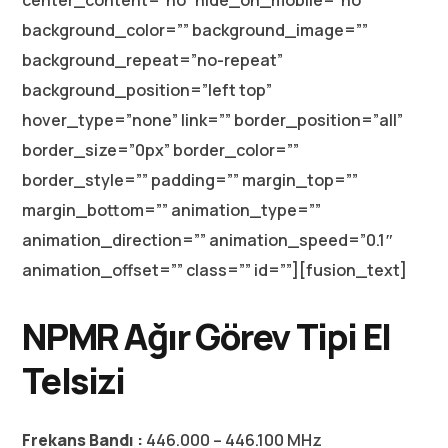
center_content=”no” hide_on_mobile=”no”
background_color=”” background_image=””
background_repeat=”no-repeat”
background_position=”left top”
hover_type=”none” link=”” border_position=”all”
border_size=”0px” border_color=””
border_style=”” padding=”” margin_top=””
margin_bottom=”” animation_type=””
animation_direction=”” animation_speed=”0.1″
animation_offset=”” class=”” id=””][fusion_text]
NPMR Ağır Görev Tipi El
Telsizi
Frekans Bandı :
446.000 – 446.100 MHz