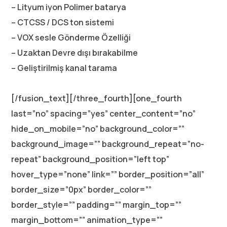
– Lityum iyon Polimer batarya
– CTCSS / DCS ton sistemi
– VOX sesle Gönderme Özelliği
– Uzaktan Devre dışı bırakabilme
– Geliştirilmiş kanal tarama
[/fusion_text][/three_fourth][one_fourth
last=”no” spacing=”yes” center_content=”no”
hide_on_mobile=”no” background_color=””
background_image=”” background_repeat=”no-
repeat” background_position=”left top”
hover_type=”none” link=”” border_position=”all”
border_size=”0px” border_color=””
border_style=”” padding=”” margin_top=””
margin_bottom=”” animation_type=””