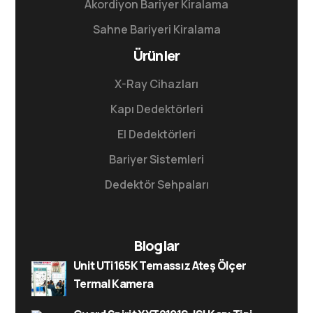
Akordiyon Bariyer Kiralama
Sahne Bariyeri Kiralama
Ürünler
X-Ray Cihazları
Kapı Dedektörleri
El Dedektörleri
Bariyer Sistemleri
Dedektör Sehpaları
Bloglar
Unit UTi165K Temassız Ateş Ölçer
Termal Kamera