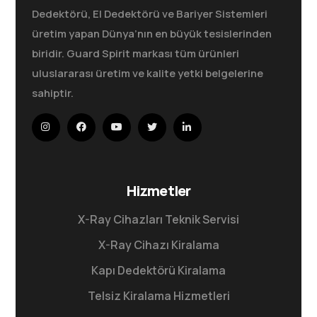
Dedektörü, El Dedektörü ve Bariyer Sistemleri
üretim yapan Dünya’nın en büyük tesislerinden
biridir. Guard Spirit markası tüm ürünleri
uluslararası üretim ve kalite yetki belgelerine
sahiptir.
Hizmetler
X-Ray Cihazları Teknik Servisi
X-Ray Cihazı Kiralama
Kapı Dedektörü Kiralama
Telsiz Kiralama Hizmetleri