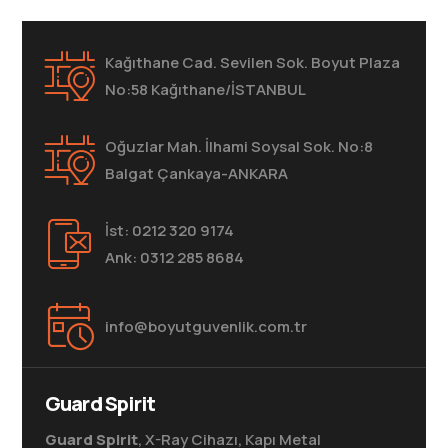
Kağıthane Cad. Sevilen Sok. Boyut Plaza
No:58 Kağıthane/İSTANBUL
Oğuzlar Mah. İlhami Soysal Sok. No:8
Balgat Çankaya-ANKARA
İst: 0212 320 9174
Ank: 0312 285 8684
info@boyutguvenlik.com.tr
Guard Spirit
Guard Spirit
, X-Ray Cihazı, Kapı Metal