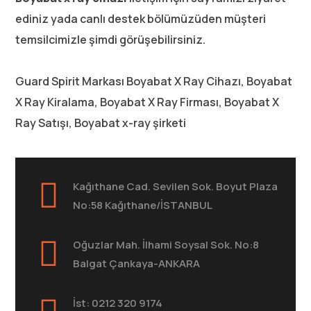
ediniz yada canlı destek bölümüzüden müşteri
temsilcimizle şimdi görüşebilirsiniz.
Guard Spirit Markası Boyabat X Ray Cihazı, Boyabat
X Ray Kiralama, Boyabat X Ray Firması, Boyabat X
Ray Satışı, Boyabat x-ray şirketi
Kağıthane Cad. Sevilen Sok. Boyut Plaza
No:58 Kağıthane/İSTANBUL
Oğuzlar Mah. İlhami Soysal Sok. No:8
Balgat Çankaya-ANKARA
İst: 0212 320 9174