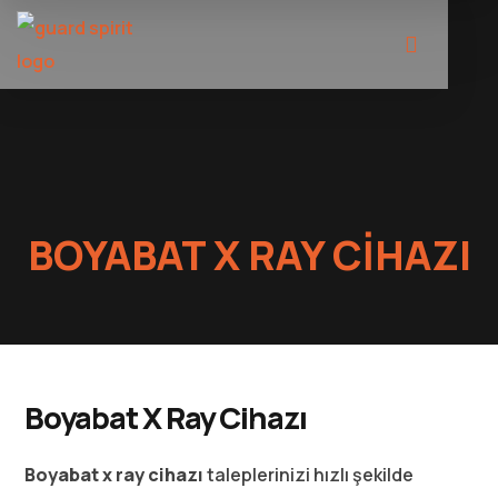
BOYABAT X RAY CIHAZI
Boyabat X Ray Cihazı
Boyabat x ray cihazı
taleplerinizi hızlı şekilde