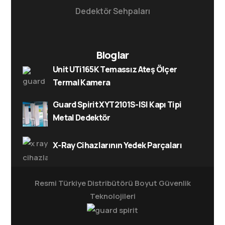
Dedektör Sehpaları
Bloglar
Unit UTi165K Temassız Ateş Ölçer
Termal Kamera
Guard Spirit XYT2101S-ISI Kapı Tipi
Metal Dedektör
X-Ray Cihazlarının Yedek Parçaları
Resmi Türkiye Distribütörü
Boyut Güvenlik
Teknolojileri