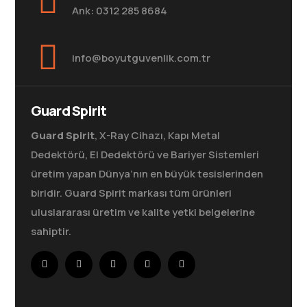
Ank: 0312 285 8684
info@boyutguvenlik.com.tr
Guard Spirit
Guard Spirit
, X-Ray Cihazı, Kapı Metal
Dedektörü, El Dedektörü ve Bariyer Sistemleri
üretim yapan Dünya’nın en büyük tesislerinden
biridir. Guard Spirit markası tüm ürünleri
uluslararası üretim ve kalite yetki belgelerine
sahiptir.