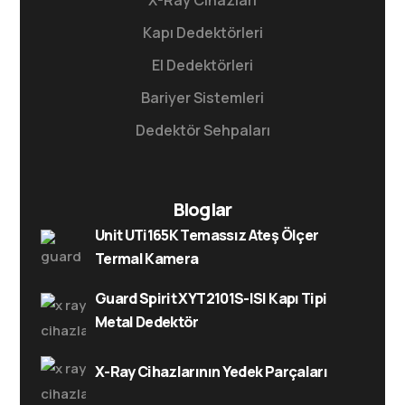
X-Ray Cihazları
Kapı Dedektörleri
El Dedektörleri
Bariyer Sistemleri
Dedektör Sehpaları
Bloglar
Unit UTi165K Temassız Ateş Ölçer
Termal Kamera
Guard Spirit XYT2101S-ISI Kapı Tipi
Metal Dedektör
X-Ray Cihazlarının Yedek Parçaları