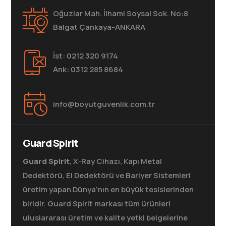
Oğuzlar Mah. İlhami Soysal Sok. No:8
Balgat Çankaya-ANKARA
İst: 0212 320 9174
Ank: 0312 285 8684
info@boyutguvenlik.com.tr
Guard Spirit
Guard Spirit
, X-Ray Cihazı, Kapı Metal
Dedektörü, El Dedektörü ve Bariyer Sistemleri
üretim yapan Dünya’nın en büyük tesislerinden
biridir. Guard Spirit markası tüm ürünleri
uluslararası üretim ve kalite yetki belgelerine