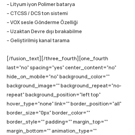
– Lityum iyon Polimer batarya
– CTCSS / DCS ton sistemi
– VOX sesle Gönderme Özelliği
– Uzaktan Devre dışı bırakabilme
– Geliştirilmiş kanal tarama
[/fusion_text][/three_fourth][one_fourth
last=”no” spacing=”yes” center_content=”no”
hide_on_mobile=”no” background_color=””
background_image=”” background_repeat=”no-
repeat” background_position=”left top”
hover_type=”none” link=”” border_position=”all”
border_size=”0px” border_color=””
border_style=”” padding=”” margin_top=””
margin_bottom=”” animation_type=””