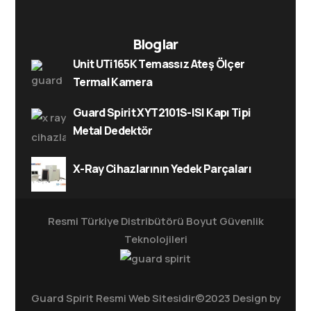
Bloglar
Unit UTi165K Temassız Ateş Ölçer
Termal Kamera
Guard Spirit XYT2101S-ISI Kapı Tipi
Metal Dedektör
X-Ray Cihazlarının Yedek Parçaları
Resmi Türkiye Distribütörü
Boyut Güvenlik
Teknolojileri
Guard Spirit Resmi Web Sitesidir©2023 Design by