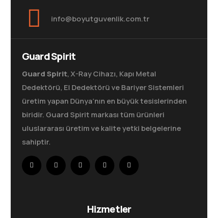
info@boyutguvenlik.com.tr
Guard Spirit
Guard Spirit
, X-Ray Cihazı, Kapı Metal
Dedektörü, El Dedektörü ve Bariyer Sistemleri
üretim yapan Dünya’nın en büyük tesislerinden
biridir. Guard Spirit markası tüm ürünleri
uluslararası üretim ve kalite yetki belgelerine
sahiptir.
Hizmetler