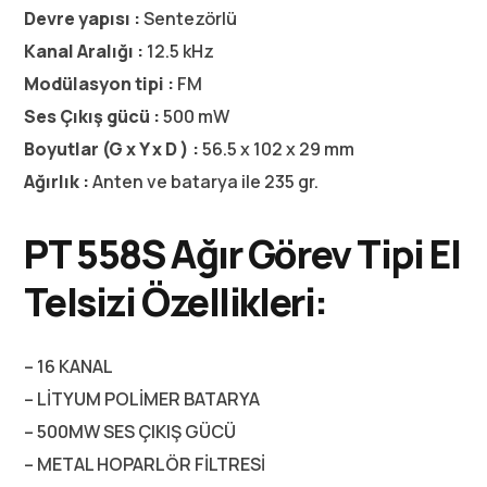
Devre yapısı :
Sentezörlü
Kanal Aralığı :
12.5 kHz
Modülasyon tipi :
FM
Ses Çıkış gücü :
500 mW
Boyutlar (G x Y x D ) :
56.5 x 102 x 29 mm
Ağırlık :
Anten ve batarya ile 235 gr.
PT 558S Ağır Görev Tipi El
Telsizi
Özellikleri:
– 16 KANAL
– LİTYUM POLİMER BATARYA
– 500MW SES ÇIKIŞ GÜCÜ
– METAL HOPARLÖR FİLTRESİ