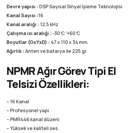
Devre yapısı :
DSP Sayısal Sinyal İşleme Teknolojisi
Kanal Sayısı :
16
Kanal aralığı :
12.5 kHz
Çalışma ısı aralığı :
-30 ̊C ̃ +60 ̊C
Boyutlar (GxYxD) :
47 x 110 x 34 mm.
Ağırlık :
Anten ve batarya ile 225 gr.
NPMR Ağır Görev Tipi El
Telsizi Özellikleri:
– 16 Kanal
– Profesyonel yapı
– PMR446 kanal düzeni
– Yüksek ve kaliteli ses