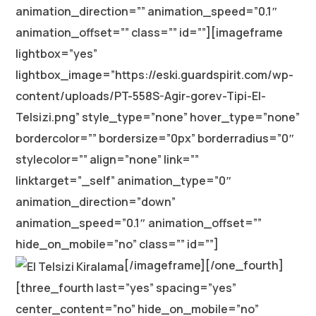
animation_direction=”” animation_speed=”0.1″
animation_offset=”” class=”” id=””][imageframe
lightbox=”yes”
lightbox_image=”https://eski.guardspirit.com/wp-
content/uploads/PT-558S-Agir-gorev-Tipi-El-
Telsizi.png” style_type=”none” hover_type=”none”
bordercolor=”” bordersize=”0px” borderradius=”0″
stylecolor=”” align=”none” link=””
linktarget=”_self” animation_type=”0″
animation_direction=”down”
animation_speed=”0.1″ animation_offset=””
hide_on_mobile=”no” class=”” id=””]
[/imageframe][/one_fourth]
[three_fourth last=”yes” spacing=”yes”
center_content=”no” hide_on_mobile=”no”