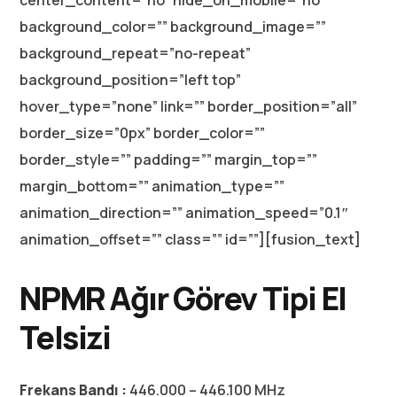
center_content=”no” hide_on_mobile=”no”
background_color=”” background_image=””
background_repeat=”no-repeat”
background_position=”left top”
hover_type=”none” link=”” border_position=”all”
border_size=”0px” border_color=””
border_style=”” padding=”” margin_top=””
margin_bottom=”” animation_type=””
animation_direction=”” animation_speed=”0.1″
animation_offset=”” class=”” id=””][fusion_text]
NPMR Ağır Görev Tipi El
Telsizi
Frekans Bandı :
446.000 – 446.100 MHz