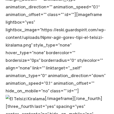
animation_direction=”” animation_speed=”0.1″
animation_offset=”” class=”” id=””][imageframe
lightbox=”yes”
lightbox_image=”https://eski.guardspirit.com/wp-
content/uploads/Npmr-agir-gorev-tipi-el-telsizi-
kiralama.png” style_type=”none”
hover_type=”none” bordercolor=””
bordersize=”0px” borderradius=”0″ stylecolor=””
align=”none” link=”” linktarget=”_self”
animation_type=”0″ animation_direction=”down”
animation_speed=”0.1″ animation_offset=””
hide_on_mobile=”no” class=”” id=””]
[/imageframe][/one_fourth]
[three_fourth last=”yes” spacing=”yes”