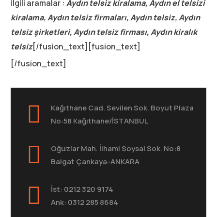
İlgili aramalar :
Aydın telsiz kiralama, Aydın el telsizi
kiralama, Aydın telsiz firmaları, Aydın telsiz, Aydın
telsiz şirketleri, Aydın telsiz firması, Aydın kiralık
telsiz
[/fusion_text][fusion_text]
[/fusion_text]
Kağıthane Cad. Sevilen Sok. Boyut Plaza
No:58 Kağıthane/İSTANBUL
Oğuzlar Mah. İlhami Soysal Sok. No:8
Balgat Çankaya-ANKARA
İst: 0212 320 9174
Ank: 0312 285 8684