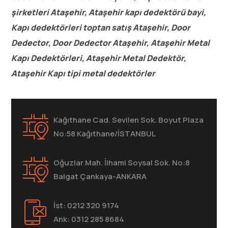
şirketleri Ataşehir, Ataşehir kapı dedektörü bayi,
Kapı dedektörleri toptan satış Ataşehir, Door
Dedector, Door Dedector Ataşehir, Ataşehir Metal
Kapı Dedektörleri, Ataşehir Metal Dedektör,
Ataşehir Kapı tipi metal dedektörler
Kağıthane Cad. Sevilen Sok. Boyut Plaza
No:58 Kağıthane/İSTANBUL
Oğuzlar Mah. İlhami Soysal Sok. No:8
Balgat Çankaya-ANKARA
İst: 0212 320 9174
Ank: 0312 285 8684