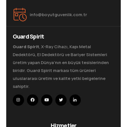
info@boyutguvenlik.com.tr
Guard Spirit
Guard Spirit
, X-Ray Cihazı, Kapı Metal
Dedektörü, El Dedektörü ve Bariyer Sistemleri
üretim yapan Dünya’nın en büyük tesislerinden
biridir. Guard Spirit markası tüm ürünleri
uluslararası üretim ve kalite yetki belgelerine
sahiptir.
Hizmetler