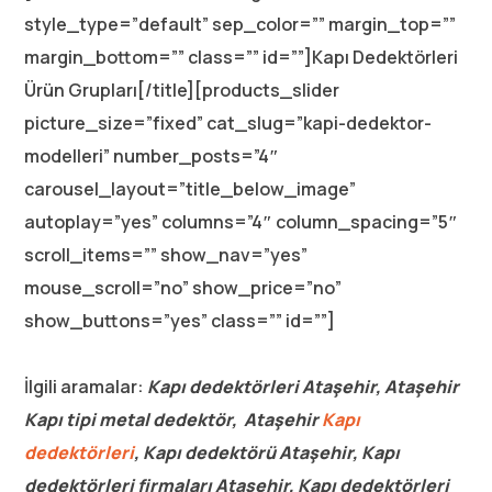
style_type=”default” sep_color=”” margin_top=””
margin_bottom=”” class=”” id=””]Kapı Dedektörleri
Ürün Grupları[/title][products_slider
picture_size=”fixed” cat_slug=”kapi-dedektor-
modelleri” number_posts=”4″
carousel_layout=”title_below_image”
autoplay=”yes” columns=”4″ column_spacing=”5″
scroll_items=”” show_nav=”yes”
mouse_scroll=”no” show_price=”no”
show_buttons=”yes” class=”” id=””]
İlgili aramalar:
Kapı dedektörleri Ataşehir, Ataşehir
Kapı tipi metal dedektör, Ataşehir
Kapı
dedektörleri
, Kapı dedektörü Ataşehir, Kapı
dedektörleri firmaları Ataşehir, Kapı dedektörleri