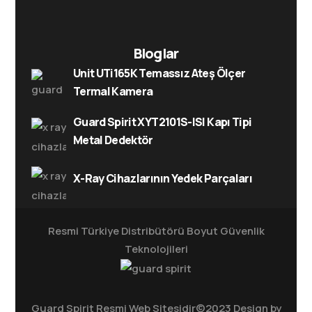
Bloglar
Unit UTi165K Temassız Ateş Ölçer
Termal Kamera
Guard Spirit XYT2101S-ISI Kapı Tipi
Metal Dedektör
X-Ray Cihazlarının Yedek Parçaları
Resmi Türkiye Distribütörü
Boyut Güvenlik
Teknolojileri
Guard Spirit Resmi Web Sitesidir©2023 Design by