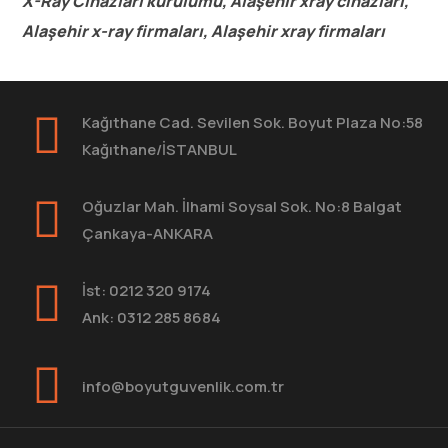
X-Ray Cihazları kurulumu, Alaşehir xray cihazları,
Alaşehir x-ray firmaları, Alaşehir xray firmaları
Kağıthane Cad. Sevilen Sok. Boyut Plaza No:58
Kağıthane/İSTANBUL
Oğuzlar Mah. İlhami Soysal Sok. No:8 Balgat
Çankaya-ANKARA
İst: 0212 320 9174
Ank: 0312 285 8684
info@boyutguvenlik.com.tr