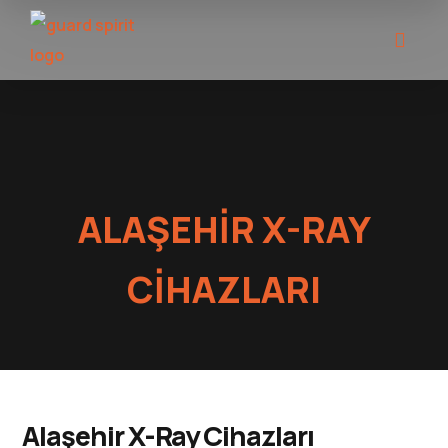
ALAŞEHIR X-RAY
CIHAZLARI
Alaşehir X-Ray Cihazları