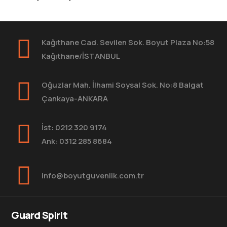
Kağıthane Cad. Sevilen Sok. Boyut Plaza No:58
Kağıthane/İSTANBUL
Oğuzlar Mah. İlhami Soysal Sok. No:8 Balgat
Çankaya-ANKARA
İst: 0212 320 9174
Ank: 0312 285 8684
info@boyutguvenlik.com.tr
Guard Spirit