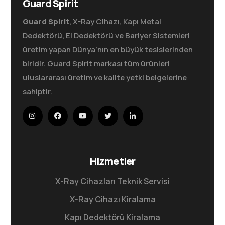
Guard Spirit
Guard Spirit
, X-Ray Cihazı, Kapı Metal
Dedektörü, El Dedektörü ve Bariyer Sistemleri
üretim yapan Dünya’nın en büyük tesislerinden
biridir. Guard Spirit markası tüm ürünleri
uluslararası üretim ve kalite yetki belgelerine
sahiptir.
Hizmetler
X-Ray Cihazları Teknik Servisi
X-Ray Cihazı Kiralama
Kapı Dedektörü Kiralama