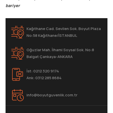
bariyer
Kağıthane Cad. Sevilen Sok. Boyut Plaza
No:58 Kağıthane/İSTANBUL
Oğuzlar Mah. İlhami Soysal Sok. No:8
Balgat Çankaya-ANKARA
İst: 0212 320 9174
Ank: 0312 285 8684
info@boyutguvenlik.com.tr