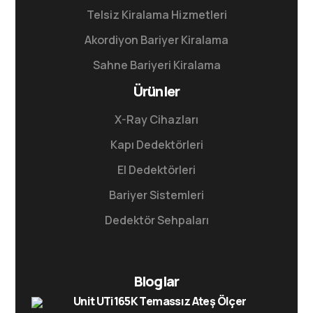
Telsiz Kiralama Hizmetleri
Akordiyon Bariyer Kiralama
Sahne Bariyeri Kiralama
Ürünler
X-Ray Cihazları
Kapı Dedektörleri
El Dedektörleri
Bariyer Sistemleri
Dedektör Sehpaları
Bloglar
Unit UTi165K Temassız Ateş Ölçer